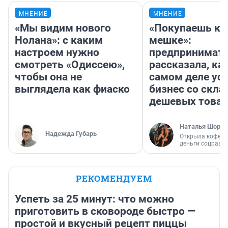
МНЕНИЕ
МНЕНИЕ
«Мы видим нового
«Покупаешь ко
Нолана»: с каким
мешке»:
настроем нужно
предпринимат
смотреть «Одиссею»,
рассказала, как
чтобы она не
самом деле ус
выглядела как фиаско
бизнес со скл
дешевых това
Наталья Шорох
Надежда Губарь
Открыла кофейн
деньги соцразв
РЕКОМЕНДУЕМ
Успеть за 25 минут: что можно
приготовить в сковороде быстро —
простой и вкусный рецепт пиццы