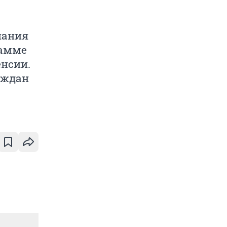
пания
рамме
нсии.
аждан