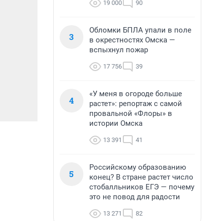
19 000
90
Обломки БПЛА упали в поле
3
в окрестностях Омска —
вспыхнул пожар
17 756
39
«У меня в огороде больше
4
растет»: репортаж с самой
провальной «Флоры» в
истории Омска
13 391
41
Российскому образованию
5
конец? В стране растет число
стобалльников ЕГЭ — почему
это не повод для радости
13 271
82