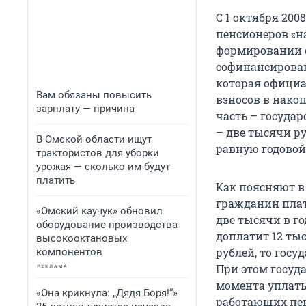
С 1 октября 20
пенсионеров «н
формировании 
софинансирован
которая официал
Вам обязаны повысить
взносов в нако
зарплату — причина
часть – госуда
– две тысячи ру
В Омской области ищут
равную годовой 
трактористов для уборки
урожая — сколько им будут
платить
Как поясняют в 
гражданин плат
«Омский каучук» обновил
две тысячи в го
оборудование производства
доплатит 12 ты
высокооктановых
рублей, то госу
компонентов
При этом госуда
момента уплаты
«Она крикнула: „Дядя Боря!“»
работающих пен