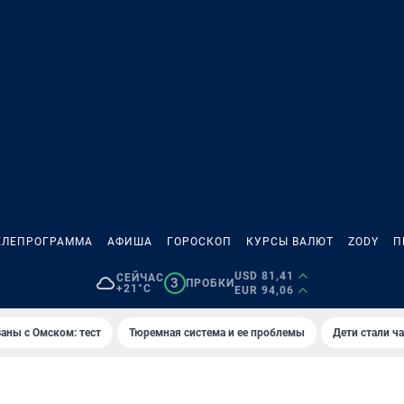
ЕЛЕПРОГРАММА
АФИША
ГОРОСКОП
КУРСЫ ВАЛЮТ
ZODY
П
USD 81,41
СЕЙЧАС
3
ПРОБКИ
+21°C
EUR 94,06
аны с Омском: тест
Тюремная система и ее проблемы
Дети стали ч