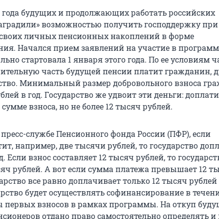
08 года будущих и продолжающих работать российских
аградили» возможностью получить господдержку при
своих личных пенсионных накоплений в форме
ия. Начался прием заявлений на участие в программ
ьно стартовала 1 января этого года. По ее условиям ч
пительную часть будущей пенсии платит гражданин, 
рство. Минимальный размер добровольного взноса гр
блей в год. Государство же удвоит эти деньги: доплати
сумме взноса, но не более 12 тысяч рублей.
пресс-службе Пенсионного фонда России (ПФР), если
ит, например, две тысячи рублей, то государство доп
д. Если взнос составляет 12 тысяч рублей, то государст
сяч рублей. А вот если сумма платежа превышает 12 т
дарство все равно доплачивает только 12 тысяч рублей 
рство будет осуществлять софинансирование в течение
 первых взносов в рамках программы. На откуп буду
сионеров отдано право самостоятельно определять и