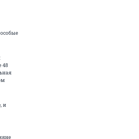
 особые
и
е 48
льная
ом
, и
ияне