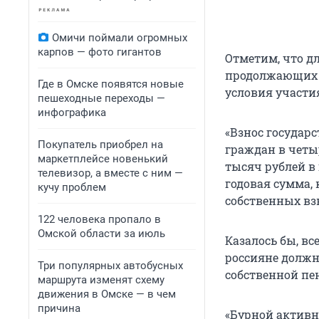
Омичи поймали огромных
карпов — фото гигантов
Отметим, что д
продолжающих р
Где в Омске появятся новые
условия участи
пешеходные переходы —
инфографика
«Взнос государ
Покупатель приобрел на
граждан в четыр
маркетплейсе новенький
тысяч рублей в
телевизор, а вместе с ним —
годовая сумма, 
кучу проблем
собственных взн
122 человека пропало в
Омской области за июль
Казалось бы, в
россияне должн
Три популярных автобусных
собственной пен
маршрута изменят схему
движения в Омске — в чем
причина
«Бурной активн