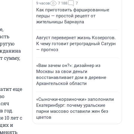
9 часов
7 188
7
Как приготовить фаршированные
перцы — простой рецепт от
жительницы Барнаула
е,
асть
Август перевернет жизнь Козерогов.
другую
К чему готовит ретроградный Сатурн
— прогноз
ажданина
т сумму,
«Вам зачем он?»: дизайнер из
Москвы за свои деньги
восстанавливает дом в деревне
Архангельской области
латит еще
во
«Сыночки-корзиночки» заполонили
ысяч
Екатеринбург: почему уральские
в год.
парни массово оставили жен без
цветов
 10 лет с
щих и
 менять