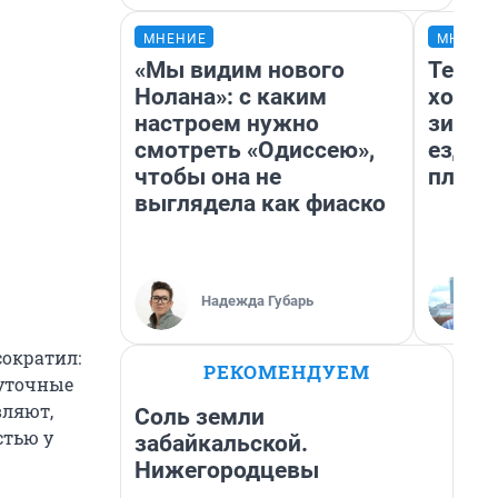
МНЕНИЕ
МНЕНИ
«Мы видим нового
Тепло
Нолана»: с каким
холод
настроем нужно
зимой
смотреть «Одиссею»,
ездит
чтобы она не
плюсы
выглядела как фиаско
Надежда Губарь
ократил:
РЕКОМЕНДУЕМ
жуточные
вляют,
Соль земли
стью у
забайкальской.
Нижегородцевы