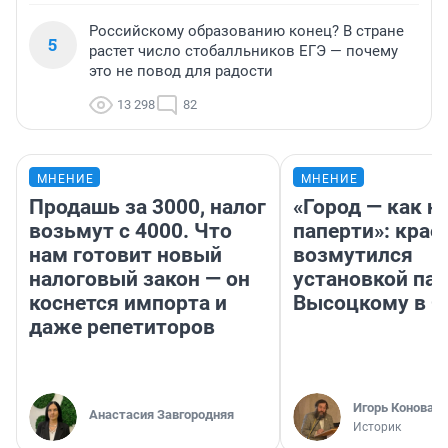
Российскому образованию конец? В стране
5
растет число стобалльников ЕГЭ — почему
это не повод для радости
13 298
82
МНЕНИЕ
МНЕНИЕ
Продашь за 3000, налог
«Город — как н
возьмут с 4000. Что
паперти»: крае
нам готовит новый
возмутился
налоговый закон — он
установкой па
коснется импорта и
Высоцкому в 
даже репетиторов
Игорь Коновал
Анастасия Завгородняя
Историк