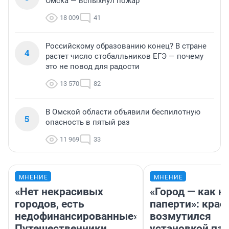
Омска — вспыхнул пожар
18 009
41
Российскому образованию конец? В стране
4
растет число стобалльников ЕГЭ — почему
это не повод для радости
13 570
82
В Омской области объявили беспилотную
5
опасность в пятый раз
11 969
33
МНЕНИЕ
МНЕНИЕ
«Нет некрасивых
«Город — как н
городов, есть
паперти»: крае
недофинансированные».
возмутился
Путешественники
установкой па