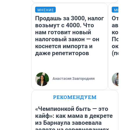
МНЕНИЕ
МНЕНИ
Продашь за 3000, налог
От су
возьмут с 4000. Что
автоб
нам готовит новый
конди
налоговый закон — он
Почем
коснется импорта и
оказа
даже репетиторов
(почти
Анастасия Завгородняя
РЕКОМЕНДУЕМ
«Чемпионкой быть — это
кайф»: как мама в декрете
из Барнаула завоевала
золото на соревнованиях