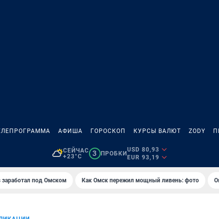
ЕЛЕПРОГРАММА
АФИША
ГОРОСКОП
КУРСЫ ВАЛЮТ
ZODY
П
USD 80,93
СЕЙЧАС
3
ПРОБКИ
+23°C
EUR 93,19
es заработал под Омском
Как Омск пережил мощный ливень: фото
О