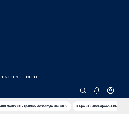
РОМОКОДЫ
ИГРЫ
мич получил черепно-мозговую на ОНПЗ
Кафе на Левобережье выгорело