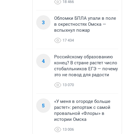
18 466
Обломки БПЛА упали в поле
3
в окрестностях Омска —
вспыхнул пожар
17 434
Российскому образованию
4
конец? В стране растет число
стобалльников ЕГЭ — почему
это не повод для радости
13 070
«У меня в огороде больше
5
растет»: репортаж с самой
провальной «Флоры» в
истории Омска
13 006