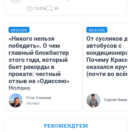
12 014
33
МНЕНИЕ
МНЕНИЕ
«Никого нельзя
От сусликов до
победить». О чем
автобусов с
главный блокбастер
кондиционерам
этого года, который
Почему Красно
бьет рекорды в
оказался круч
прокате: честный
(почти во всём
отзыв на «Одиссею»
Нолана
Стас Соколов
Сергей Энквист
Эксперт
РЕКОМЕНДУЕМ