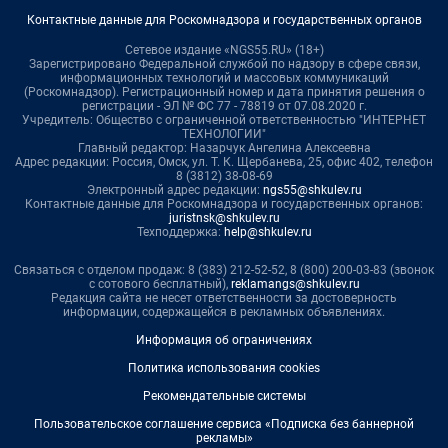
Контактные данные для Роскомнадзора и государственных органов
Сетевое издание «NGS55.RU» (18+)
Зарегистрировано Федеральной службой по надзору в сфере связи,
информационных технологий и массовых коммуникаций
(Роскомнадзор). Регистрационный номер и дата принятия решения о
регистрации - ЭЛ № ФС 77 - 78819 от 07.08.2020 г.
Учредитель: Общество с ограниченной ответственностью "ИНТЕРНЕТ
ТЕХНОЛОГИИ"
Главный редактор: Назарчук Ангелина Алексеевна
Адрес редакции: Россия, Омск, ул. Т. К. Щербанева, 25, офис 402, телефон
8 (3812) 38-08-69
Электронный адрес редакции:
ngs55@shkulev.ru
Контактные данные для Роскомнадзора и государственных органов:
juristnsk@shkulev.ru
Техподдержка:
help@shkulev.ru
Связаться с отделом продаж: 8 (383) 212-52-52, 8 (800) 200-03-83 (звонок
с сотового бесплатный),
reklamangs@shkulev.ru
Редакция сайта не несет ответственности за достоверность
информации, содержащейся в рекламных объявлениях.
Информация об ограничениях
Политика использования cookies
Рекомендательные системы
Пользовательское соглашение сервиса «Подписка без баннерной
рекламы»