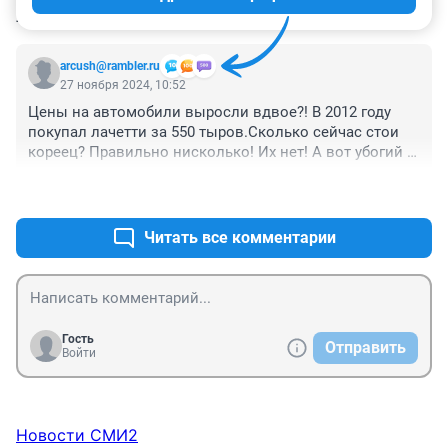
КОММЕНТАРИИ
10
arcush@rambler.ru
27 ноября 2024, 10:52
Цены на автомобили выросли вдвое?! В 2012 году 
покупал лачетти за 550 тыров.Сколько сейчас стои 
кореец? Правильно нисколько! Их нет! А вот убогий 
китаец 3 лимона! И то ОСАГО это просто налог на 
+2
–0
автомобилиста, смысловой нагрузки сейчас у него 
нет...
Читать все комментарии
Гость
Отправить
Войти
Новости СМИ2