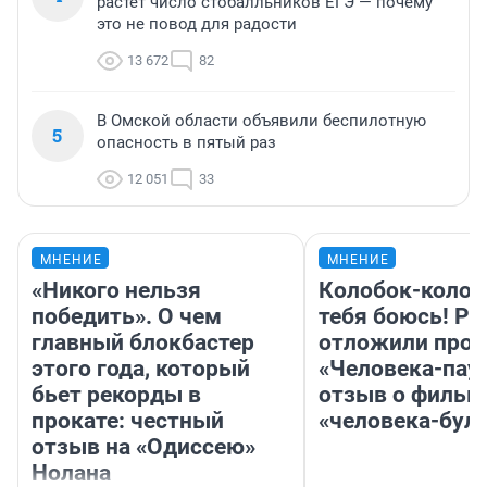
растет число стобалльников ЕГЭ — почему
это не повод для радости
13 672
82
В Омской области объявили беспилотную
5
опасность в пятый раз
12 051
33
МНЕНИЕ
МНЕНИЕ
«Никого нельзя
Колобок-колобо
победить». О чем
тебя боюсь! Ра
главный блокбастер
отложили прок
этого года, который
«Человека-пау
бьет рекорды в
отзыв о фильм
прокате: честный
«человека-бул
отзыв на «Одиссею»
Нолана