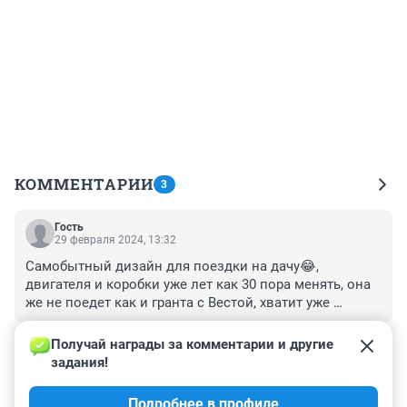
КОММЕНТАРИИ
3
Гость
29 февраля 2024, 13:32
Самобытный дизайн для поездки на дачу😂, 
двигателя и коробки уже лет как 30 пора менять, она 
же не поедет как и гранта с Вестой, хватит уже 
черепах выпускать
+1
–0
Получай награды за комментарии и другие 
задания!
Гость
29 февраля 2024, 13:22
Подробнее в профиле
Короче ничего нового, как обычно!