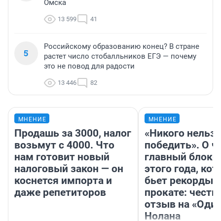
Омска
13 599
41
Российскому образованию конец? В стране
5
растет число стобалльников ЕГЭ — почему
это не повод для радости
13 446
82
МНЕНИЕ
МНЕНИЕ
Продашь за 3000, налог
«Никого нельз
возьмут с 4000. Что
победить». О ч
нам готовит новый
главный блокб
налоговый закон — он
этого года, ко
коснется импорта и
бьет рекорды 
даже репетиторов
прокате: честн
отзыв на «Оди
Нолана