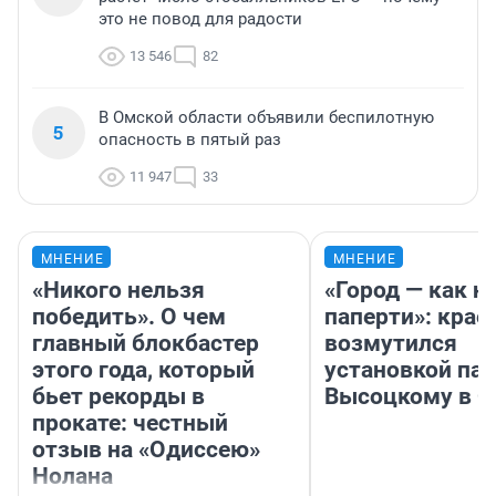
это не повод для радости
13 546
82
В Омской области объявили беспилотную
5
опасность в пятый раз
11 947
33
МНЕНИЕ
МНЕНИЕ
«Никого нельзя
«Город — как н
победить». О чем
паперти»: крае
главный блокбастер
возмутился
этого года, который
установкой па
бьет рекорды в
Высоцкому в 
прокате: честный
отзыв на «Одиссею»
Нолана