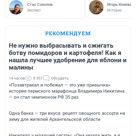
Стас Соколов
Игорь Коновал
Эксперт
Историк
РЕКОМЕНДУЕМ
Не нужно выбрасывать и сжигать
ботву помидоров и картофеля! Как я
нашла лучшее удобрение для яблони и
малины
14 часов
8 357
Обсудить
«Позавтракал и побежал — это уже привычка»:
история пермского марафонца Владимира Никитина
— он стал чемпионом РФ 35 раз
Одна банка — три вкуса: рецепт овощного ассорти на
зиму для жителей Архангельской области
Накипело у младшей сестры: «Она уехала жить, а я