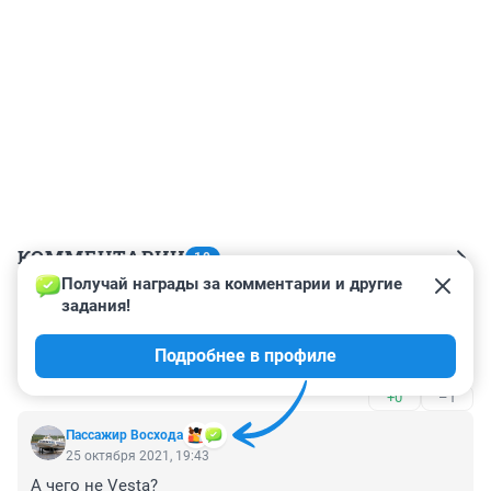
КОММЕНТАРИИ
10
Получай награды за комментарии и другие 
задания!
Гость
26 октября 2021, 00:28
Подробнее в профиле
Так рассыпЮтся ж....🤣
+0
–1
Пассажир Восхода
25 октября 2021, 19:43
А чего не Vesta?