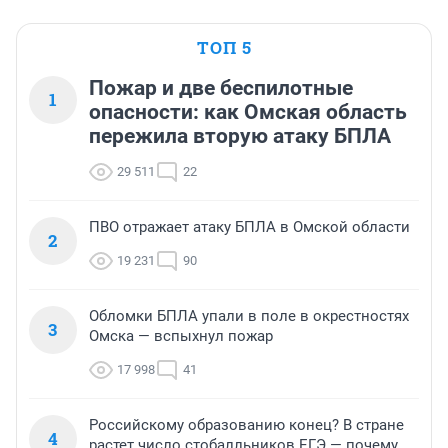
ТОП 5
Пожар и две беспилотные
1
опасности: как Омская область
пережила вторую атаку БПЛА
29 511
22
ПВО отражает атаку БПЛА в Омской области
2
19 231
90
Обломки БПЛА упали в поле в окрестностях
3
Омска — вспыхнул пожар
17 998
41
Российскому образованию конец? В стране
4
растет число стобалльников ЕГЭ — почему