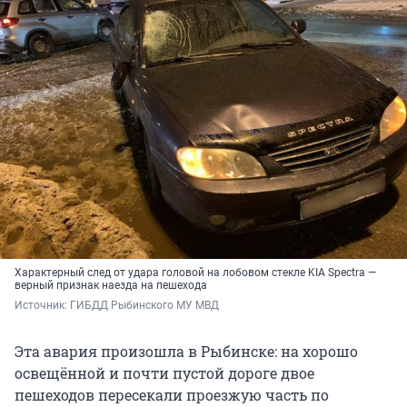
Характерный след от удара головой на лобовом стекле KIA Spectra —
верный признак наезда на пешехода
Источник: 
ГИБДД Рыбинского МУ МВД
Эта авария произошла в Рыбинске: на хорошо
освещённой и почти пустой дороге двое
пешеходов пересекали проезжую часть по