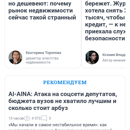
но дешевеют: почему
бережет. Журн
рынок недвижимости
хотела снять 2
сейчас такой странный
тысяч, чтобы п
кредит, — к не
приехала служ
безопасности
Екатерина Торопова
Ксения Владим
директор агентства
Автор мнения
недвижимости
РЕКОМЕНДУЕМ
AI-AINA: Атака на соцсети депутатов,
бюджета вузов не хватило лучшим и
сколько стоит арбуз
15 часов
4 573
3
«Мы начали в самое нестабильное время»: как