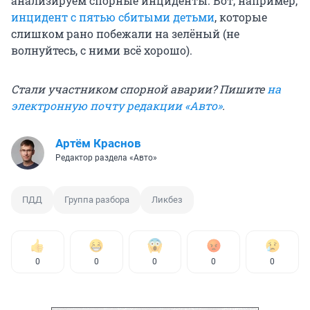
анализируем спорные инциденты. Вот, например,
инцидент с пятью сбитыми детьми
, которые
слишком рано побежали на зелёный (не
волнуйтесь, с ними всё хорошо).
Стали участником спорной аварии? Пишите
на
электронную почту редакции «Авто»
.
Артём Краснов
Редактор раздела «Авто»
ПДД
Группа разбора
Ликбез
0
0
0
0
0