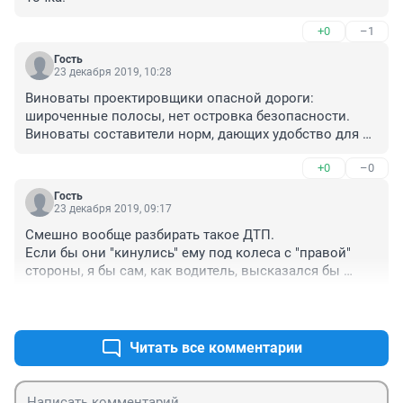
+0
–1
Гость
23 декабря 2019, 10:28
Виноваты проектировщики опасной дороги: 
широченные полосы, нет островка безопасности. 
Виноваты составители норм, дающих удобство для 
быстрой езды в городах. Виновато правительство, 
+0
–0
кторое не может эти нормы сменить и снизить 
скорости в городах. Виноваты руководители города, 
Гость
поощрающие автомобилизацию. Ну и водитель, ему 
23 декабря 2019, 09:17
же выдано двухтонное орудие убийства.
Смешно вообще разбирать такое ДТП.

Если бы они "кинулись" ему под колеса с "правой" 
стороны, я бы сам, как водитель, высказался бы 
частично в защиту водителя.

+3
–0
А здесь?! Они 3/4 дороги прошли уже, по 
пешеходному переходу, освещение как днем.

Читать все комментарии
Такое ощущение, что специально на таран пошел.