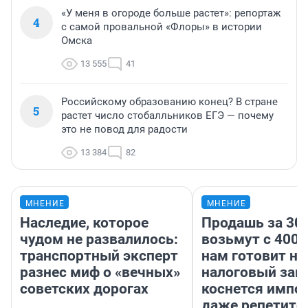
«У меня в огороде больше растет»: репортаж
4
с самой провальной «Флоры» в истории
Омска
13 555
41
Российскому образованию конец? В стране
5
растет число стобалльников ЕГЭ — почему
это не повод для радости
13 384
82
МНЕНИЕ
МНЕНИЕ
Наследие, которое
Продашь за 300
чудом не развалилось:
возьмут с 4000
транспортный эксперт
нам готовит н
разнес миф о «вечных»
налоговый зако
советских дорогах
коснется импор
даже репетито