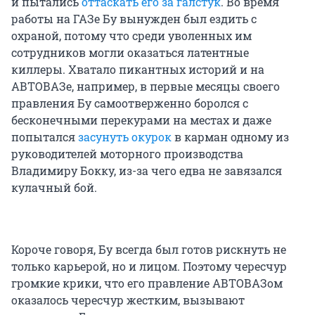
и пытались
оттаскать его за галстук
. Во время
работы на ГАЗе Бу вынужден был ездить с
охраной, потому что среди уволенных им
сотрудников могли оказаться латентные
киллеры. Хватало пикантных историй и на
АВТОВАЗе, например, в первые месяцы своего
правления Бу самоотверженно боролся с
бесконечными перекурами на местах и даже
попытался
засунуть окурок
в карман одному из
руководителей моторного производства
Владимиру Бокку, из-за чего едва не завязался
кулачный бой.
Короче говоря, Бу всегда был готов рискнуть не
только карьерой, но и лицом. Поэтому чересчур
громкие крики, что его правление АВТОВАЗом
оказалось чересчур жестким, вызывают