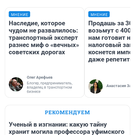
МНЕНИЕ
МНЕНИЕ
Наследие, которое
Продашь за 300
чудом не развалилось:
возьмут с 4000
транспортный эксперт
нам готовит н
разнес миф о «вечных»
налоговый зако
советских дорогах
коснется импор
даже репетито
Олег Арефьев
Блогер, предприниматель,
Анастасия Зав
владелец в транспортном
бизнесе
РЕКОМЕНДУЕМ
Ученый в изгнании: какую тайну
хранит могила профессора уфимского