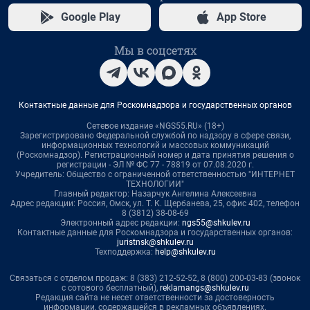
Google Play
App Store
Мы в соцсетях
Контактные данные для Роскомнадзора и государственных органов
Сетевое издание «NGS55.RU» (18+)
Зарегистрировано Федеральной службой по надзору в сфере связи,
информационных технологий и массовых коммуникаций
(Роскомнадзор). Регистрационный номер и дата принятия решения о
регистрации - ЭЛ № ФС 77 - 78819 от 07.08.2020 г.
Учредитель: Общество с ограниченной ответственностью "ИНТЕРНЕТ
ТЕХНОЛОГИИ"
Главный редактор: Назарчук Ангелина Алексеевна
Адрес редакции: Россия, Омск, ул. Т. К. Щербанева, 25, офис 402, телефон
8 (3812) 38-08-69
Электронный адрес редакции:
ngs55@shkulev.ru
Контактные данные для Роскомнадзора и государственных органов:
juristnsk@shkulev.ru
Техподдержка:
help@shkulev.ru
Связаться с отделом продаж: 8 (383) 212-52-52, 8 (800) 200-03-83 (звонок
с сотового бесплатный),
reklamangs@shkulev.ru
Редакция сайта не несет ответственности за достоверность
информации, содержащейся в рекламных объявлениях.