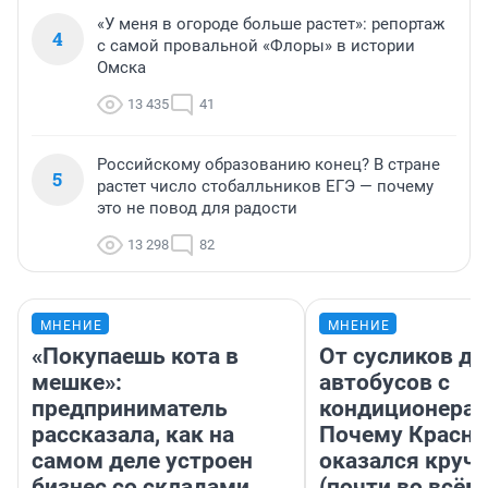
«У меня в огороде больше растет»: репортаж
4
с самой провальной «Флоры» в истории
Омска
13 435
41
Российскому образованию конец? В стране
5
растет число стобалльников ЕГЭ — почему
это не повод для радости
13 298
82
МНЕНИЕ
МНЕНИЕ
«Покупаешь кота в
От сусликов до
мешке»:
автобусов с
предприниматель
кондиционерам
рассказала, как на
Почему Красно
самом деле устроен
оказался круч
бизнес со складами
(почти во всём