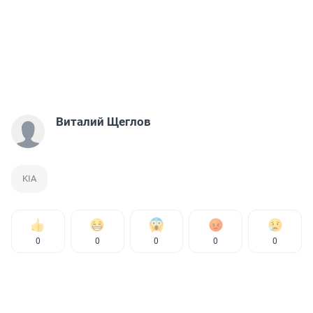
Виталий Щеглов
KIA
0
0
0
0
0