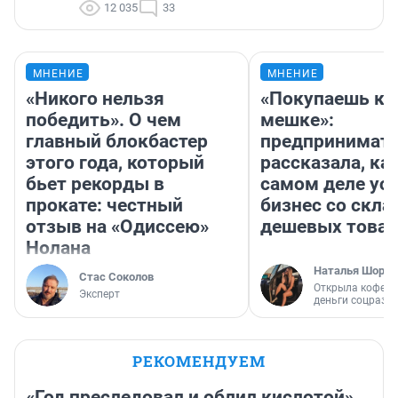
12 035
33
МНЕНИЕ
МНЕНИЕ
«Никого нельзя
«Покупаешь ко
победить». О чем
мешке»:
главный блокбастер
предпринимат
этого года, который
рассказала, как
бьет рекорды в
самом деле ус
прокате: честный
бизнес со скл
отзыв на «Одиссею»
дешевых това
Нолана
Наталья Шорох
Стас Соколов
Открыла кофейн
Эксперт
деньги соцразв
РЕКОМЕНДУЕМ
«Год преследовал и облил кислотой».