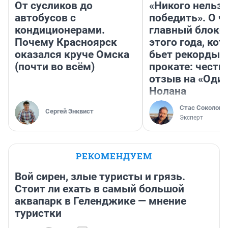
От сусликов до
«Никого нельз
автобусов с
победить». О ч
кондиционерами.
главный блокб
Почему Красноярск
этого года, ко
оказался круче Омска
бьет рекорды 
(почти во всём)
прокате: честн
отзыв на «Оди
Нолана
Стас Соколов
Сергей Энквист
Эксперт
РЕКОМЕНДУЕМ
Вой сирен, злые туристы и грязь.
Стоит ли ехать в самый большой
аквапарк в Геленджике — мнение
туристки