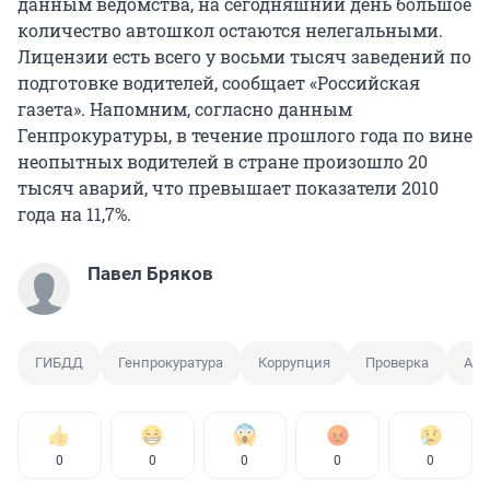
данным ведомства, на сегодняшний день большое
количество автошкол остаются нелегальными.
Лицензии есть всего у восьми тысяч заведений по
подготовке водителей, сообщает «Российская
газета». Напомним, согласно данным
Генпрокуратуры, в течение прошлого года по вине
неопытных водителей в стране произошло 20
тысяч аварий, что превышает показатели 2010
года на 11,7%.
Павел Бряков
ГИБДД
Генпрокуратура
Коррупция
Проверка
Авт
0
0
0
0
0