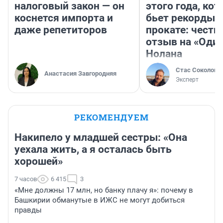
налоговый закон — он
этого года, ко
коснется импорта и
бьет рекорды 
даже репетиторов
прокате: честн
отзыв на «Оди
Нолана
Стас Соколов
Анастасия Завгородняя
Эксперт
РЕКОМЕНДУЕМ
Накипело у младшей сестры: «Она
уехала жить, а я осталась быть
хорошей»
7 часов
6 415
3
«Мне должны 17 млн, но банку плачу я»: почему в
Башкирии обманутые в ИЖС не могут добиться
правды