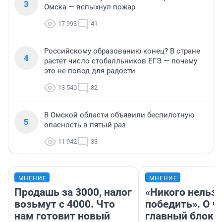
3
Омска — вспыхнул пожар
17 993
41
Российскому образованию конец? В стране
4
растет число стобалльников ЕГЭ — почему
это не повод для радости
13 540
82
В Омской области объявили беспилотную
5
опасность в пятый раз
11 942
33
МНЕНИЕ
МНЕНИЕ
Продашь за 3000, налог
«Никого нельз
возьмут с 4000. Что
победить». О ч
нам готовит новый
главный блокб