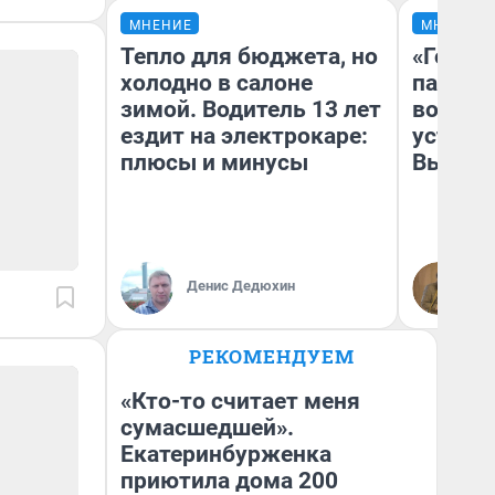
МНЕНИЕ
МНЕНИЕ
Тепло для бюджета, но
«Город
холодно в салоне
паперт
зимой. Водитель 13 лет
возмут
ездит на электрокаре:
устано
плюсы и минусы
Высоцк
Иг
Денис Дедюхин
Ис
РЕКОМЕНДУЕМ
«Кто-то считает меня
сумасшедшей».
Екатеринбурженка
приютила дома 200