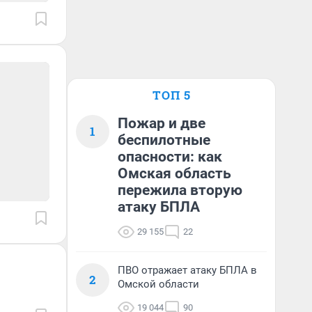
ТОП 5
Пожар и две
1
беспилотные
опасности: как
Омская область
пережила вторую
атаку БПЛА
29 155
22
ПВО отражает атаку БПЛА в
2
Омской области
19 044
90