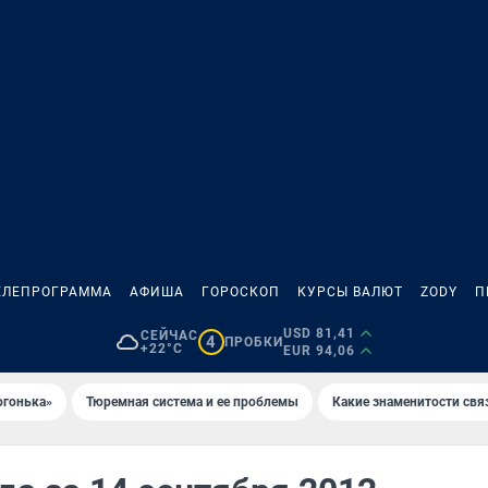
ЕЛЕПРОГРАММА
АФИША
ГОРОСКОП
КУРСЫ ВАЛЮТ
ZODY
П
USD 81,41
СЕЙЧАС
4
ПРОБКИ
+22°C
EUR 94,06
огонька»
Тюремная система и ее проблемы
Какие знаменитости свя