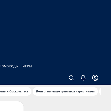
РОМОКОДЫ
ИГРЫ
заны с Омском: тест
Дети стали чаще травиться наркотиками
Появя