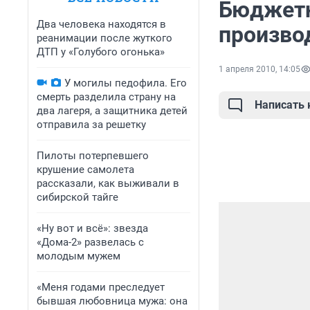
Бюджетн
Два человека находятся в
произво
реанимации после жуткого
ДТП у «Голубого огонька»
1 апреля 2010, 14:05
У могилы педофила. Его
смерть разделила страну на
Написать
два лагеря, а защитника детей
отправила за решетку
Пилоты потерпевшего
крушение самолета
рассказали, как выживали в
сибирской тайге
«Ну вот и всё»: звезда
«Дома-2» развелась с
молодым мужем
«Меня годами преследует
бывшая любовница мужа: она