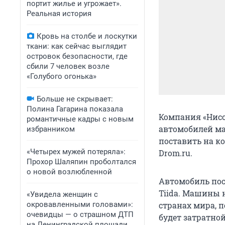
портит жилье и угрожает».
Реальная история
Кровь на столбе и лоскутки
ткани: как сейчас выглядит
островок безопасности, где
сбили 7 человек возле
«Голубого огонька»
Больше не скрывает:
Полина Гагарина показала
Компания «Нис
романтичные кадры с новым
автомобилей мар
избранником
поставить на к
«Четырех мужей потеряла»:
Drom.ru.
Прохор Шаляпин проболтался
о новой возлюбленной
Автомобиль пос
Tiida. Машины 
«Увидела женщин с
окровавленными головами»:
странах мира, 
очевидцы — о страшном ДТП
будет затратной
на Ленинградской площади