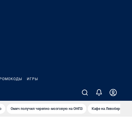
РОМОКОДЫ
ИГРЫ
о
Омич получил черепно-мозговую на ОНПЗ
Кафе на Левобережье в