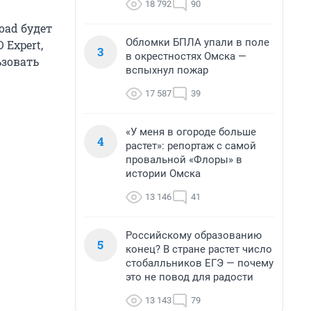
18 792
90
oad будет
Обломки БПЛА упали в поле
Expert,
3
в окрестностях Омска —
ьзовать
вспыхнул пожар
17 587
39
«У меня в огороде больше
4
растет»: репортаж с самой
провальной «Флоры» в
истории Омска
13 146
41
Российскому образованию
5
конец? В стране растет число
стобалльников ЕГЭ — почему
это не повод для радости
13 143
79