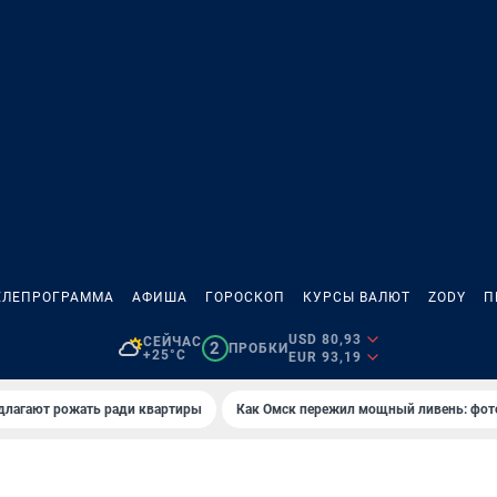
ЕЛЕПРОГРАММА
АФИША
ГОРОСКОП
КУРСЫ ВАЛЮТ
ZODY
П
USD 80,93
СЕЙЧАС
2
ПРОБКИ
+25°C
EUR 93,19
длагают рожать ради квартиры
Как Омск пережил мощный ливень: фот