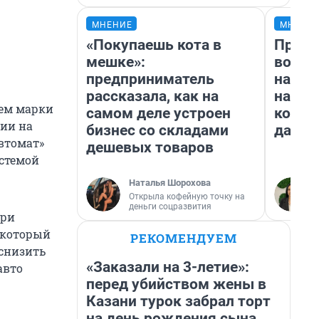
МНЕНИЕ
МНЕНИ
«Покупаешь кота в
Прода
мешке»:
возьм
предприниматель
нам г
рассказала, как на
налог
лем марки
самом деле устроен
косне
сии на
бизнес со складами
даже 
втомат»
дешевых товаров
истемой
Наталья Шорохова
Открыла кофейную точку на
деньги соцразвития
при
, который
РЕКОМЕНДУЕМ
 снизить
«Заказали на 3-летие»:
авто
перед убийством жены в
Казани турок забрал торт
на день рождения сына