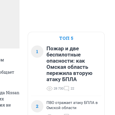
ТОП 5
Пожар и две
1
беспилотные
ом
опасности: как
Омская область
ообщает
пережила вторую
атаку БПЛА
28 730
22
да Nissan
их
ПВО отражает атаку БПЛА в
ия не
2
Омской области