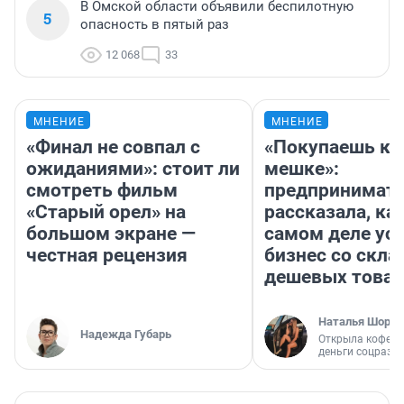
В Омской области объявили беспилотную
5
опасность в пятый раз
12 068
33
МНЕНИЕ
МНЕНИЕ
«Финал не совпал с
«Покупаешь ко
ожиданиями»: стоит ли
мешке»:
смотреть фильм
предпринимат
«Старый орел» на
рассказала, как
большом экране —
самом деле ус
честная рецензия
бизнес со скл
дешевых това
Наталья Шорох
Надежда Губарь
Открыла кофейн
деньги соцразв