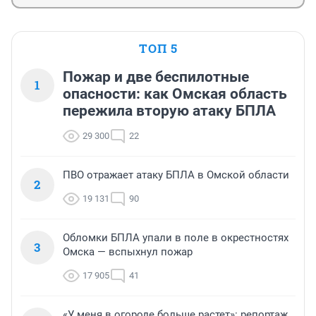
ТОП 5
Пожар и две беспилотные
1
опасности: как Омская область
пережила вторую атаку БПЛА
29 300
22
ПВО отражает атаку БПЛА в Омской области
2
19 131
90
Обломки БПЛА упали в поле в окрестностях
3
Омска — вспыхнул пожар
17 905
41
«У меня в огороде больше растет»: репортаж