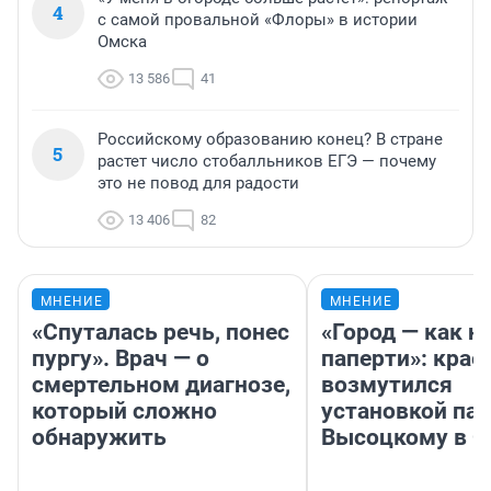
4
с самой провальной «Флоры» в истории
Омска
13 586
41
Российскому образованию конец? В стране
5
растет число стобалльников ЕГЭ — почему
это не повод для радости
13 406
82
МНЕНИЕ
МНЕНИЕ
«Спуталась речь, понес
«Город — как н
пургу». Врач — о
паперти»: крае
смертельном диагнозе,
возмутился
который сложно
установкой па
обнаружить
Высоцкому в 