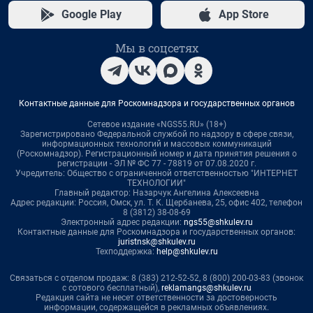
Google Play
App Store
Мы в соцсетях
Контактные данные для Роскомнадзора и государственных органов
Сетевое издание «NGS55.RU» (18+)
Зарегистрировано Федеральной службой по надзору в сфере связи,
информационных технологий и массовых коммуникаций
(Роскомнадзор). Регистрационный номер и дата принятия решения о
регистрации - ЭЛ № ФС 77 - 78819 от 07.08.2020 г.
Учредитель: Общество с ограниченной ответственностью "ИНТЕРНЕТ
ТЕХНОЛОГИИ"
Главный редактор: Назарчук Ангелина Алексеевна
Адрес редакции: Россия, Омск, ул. Т. К. Щербанева, 25, офис 402, телефон
8 (3812) 38-08-69
Электронный адрес редакции:
ngs55@shkulev.ru
Контактные данные для Роскомнадзора и государственных органов:
juristnsk@shkulev.ru
Техподдержка:
help@shkulev.ru
Связаться с отделом продаж: 8 (383) 212-52-52, 8 (800) 200-03-83 (звонок
с сотового бесплатный),
reklamangs@shkulev.ru
Редакция сайта не несет ответственности за достоверность
информации, содержащейся в рекламных объявлениях.