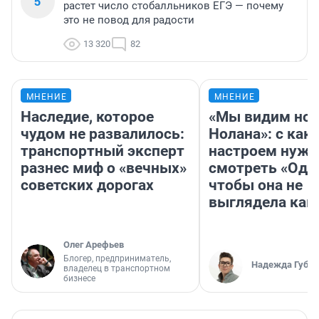
5
растет число стобалльников ЕГЭ — почему
это не повод для радости
13 320
82
МНЕНИЕ
МНЕНИЕ
Наследие, которое
«Мы видим нов
чудом не развалилось:
Нолана»: с как
транспортный эксперт
настроем нужн
разнес миф о «вечных»
смотреть «Оди
советских дорогах
чтобы она не
выглядела как
Олег Арефьев
Блогер, предприниматель,
Надежда Губар
владелец в транспортном
бизнесе