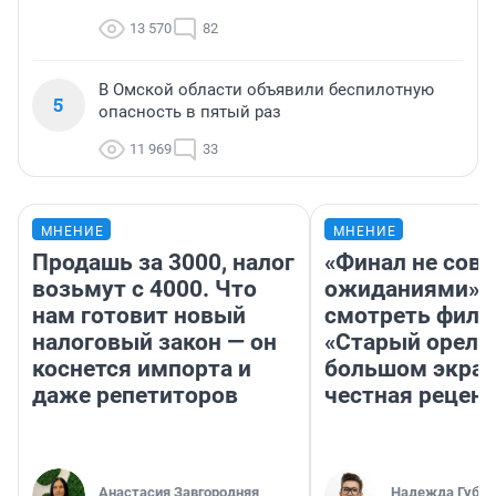
13 570
82
В Омской области объявили беспилотную
5
опасность в пятый раз
11 969
33
МНЕНИЕ
МНЕНИЕ
Продашь за 3000, налог
«Финал не совп
возьмут с 4000. Что
ожиданиями»: 
нам готовит новый
смотреть фил
налоговый закон — он
«Старый орел» 
коснется импорта и
большом экран
даже репетиторов
честная рецен
Анастасия Завгородняя
Надежда Губар