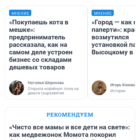
МНЕНИЕ
МНЕНИЕ
«Покупаешь кота в
«Город — как н
мешке»:
паперти»: крае
предприниматель
возмутился
рассказала, как на
установкой па
самом деле устроен
Высоцкому в 
бизнес со складами
дешевых товаров
Наталья Шорохова
Игорь Коновал
Открыла кофейную точку на
Историк
деньги соцразвития
РЕКОМЕНДУЕМ
«Чисто все мамы и все дети на свете»:
как медвежонок Момота покорил