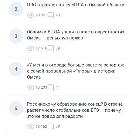
ПВО отражает атаку БПЛА в Омской области
2
18 851
90
Обломки БПЛА упали в поле в окрестностях
3
Омска — вспыхнул пожар
17 616
39
«У меня в огороде больше растет»: репортаж
4
с самой провальной «Флоры» в истории
Омска
13 203
41
Российскому образованию конец? В стране
5
растет число стобалльников ЕГЭ — почему
это не повод для радости
13 162
79