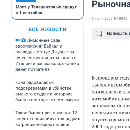
Рыночна
Мост у Телецентра не сдадут
к 1 сентября
5 июня 2009, 07:00
ВСЕ НОВОСТИ
Написать
Лимонные сады,
европейский Байкал и
очередь к статуе Джульетты:
путешественница съездила в
Италию и рассказала, сколько
денег потратила
В прошлом году
«Она радовалась»:
тысяч автомоби
подозреваемая в убийстве
снижалась и к м
омского студента-историка
автомобильному
была в восторге от его смерти
занимаемой авт
величине сниже
Такое бывает раз в жизни: 12
августа произойдут три редких
спустя год може
астрономических явления
2009 года рыноч