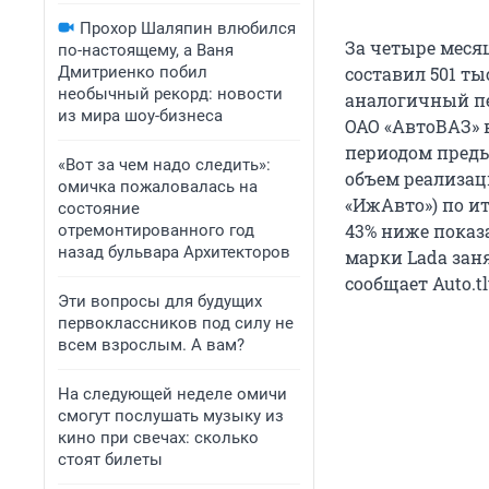
Прохор Шаляпин влюбился
За четыре меся
по-настоящему, а Ваня
Дмитриенко побил
составил 501 ты
необычный рекорд: новости
аналогичный пе
из мира шоу-бизнеса
ОАО «АвтоВАЗ» 
периодом преды
«Вот за чем надо следить»:
объем реализац
омичка пожаловалась на
«ИжАвто») по и
состояние
43% ниже показа
отремонтированного год
назад бульвара Архитекторов
марки Lada заня
сообщает Auto.tl
Эти вопросы для будущих
первоклассников под силу не
всем взрослым. А вам?
На следующей неделе омичи
смогут послушать музыку из
кино при свечах: сколько
стоят билеты