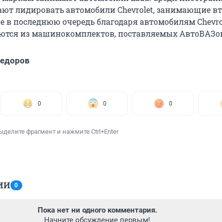
ют лидировать автомобили Chevrolet, занимающие вт
е в последнюю очередь благодаря автомобилям Chevrol
ются из машинокомплектов, поставляемых АвтоВАЗо
Федоров
0
0
0
ыделите фрагмент и нажмите Ctrl+Enter
ИИ
0
Пока нет ни одного комментария.
Начните обсуждение первым!