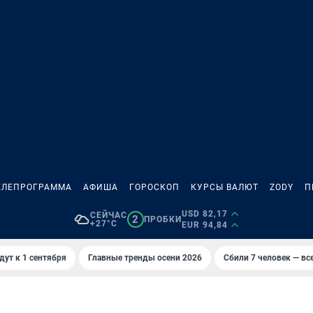
ЕЛЕПРОГРАММА
АФИША
ГОРОСКОП
КУРСЫ ВАЛЮТ
ZODY
П
USD 82,17
СЕЙЧАС
2
ПРОБКИ
+27°C
EUR 94,84
дут к 1 сентября
Главные тренды осени 2026
Сбили 7 человек — все