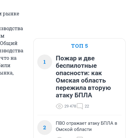
м рынке
изводства
ым
. Общий
ТОП 5
изводства
Пожар и две
 что на
1
беспилотные
били
опасности: как
рынка,
Омская область
пережила вторую
атаку БПЛА
29 478
22
ПВО отражает атаку БПЛА в
2
Омской области