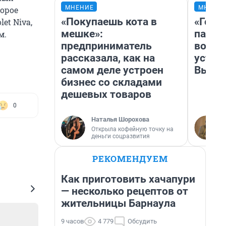
МНЕНИЕ
МНЕНИ
орое
«Покупаешь кота в
«Горо
et Niva,
мешке»:
папер
м.
предприниматель
возму
рассказала, как на
устан
самом деле устроен
Высоц
бизнес со складами
дешевых товаров
0
Наталья Шорохова
Открыла кофейную точку на
деньги соцразвития
РЕКОМЕНДУЕМ
Как приготовить хачапури
— несколько рецептов от
жительницы Барнаула
9 часов
4 779
Обсудить