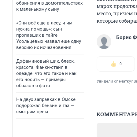
обвинения в домогательствах
марок продолжа
к маленькому сыну
место, причем н
которые собира
«Они всё еще в лесу, и им
нужна помощь»: сын
пропавших в тайге
Борис 
Усольцевых назвал еще одну
версию их исчезновения
Дофаминовый шик, блеск,
0
красота. Фанки-стайл в
одежде: что это такое и как
его носить — примеры
Увидели опечатку? В
образов с фото
На двух заправках в Омске
подорожал бензин и газ —
смотрим цены
КОММЕНТАР