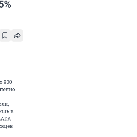
25%
о 900
епенно
оли,
ишь в
 LADA
сяцев