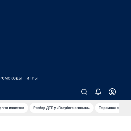
РОМОКОДЫ
ИГРЫ
, что известно
Разбор ДТП у «Голубого огонька»
Тюремная система