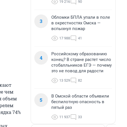
19 216
90
Обломки БПЛА упали в поле
3
в окрестностях Омска —
вспыхнул пожар
17 988
41
Российскому образованию
4
конец? В стране растет число
стобалльников ЕГЭ — почему
это не повод для радости
13 529
82
лжают
ее чем
В Омской области объявили
я объем
5
беспилотную опасность в
прелем
пятый раз
рядка 74%
11 937
33
ных