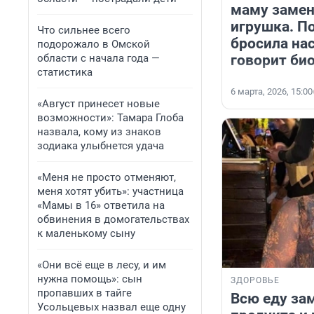
маму замен
игрушка. П
Что сильнее всего
бросила на
подорожало в Омской
области с начала года —
говорит би
статистика
6 марта, 2026, 15:00
«Август принесет новые
возможности»: Тамара Глоба
назвала, кому из знаков
зодиака улыбнется удача
«Меня не просто отменяют,
меня хотят убить»: участница
«Мамы в 16» ответила на
обвинения в домогательствах
к маленькому сыну
«Они всё еще в лесу, и им
нужна помощь»: сын
ЗДОРОВЬЕ
пропавших в тайге
Всю еду зам
Усольцевых назвал еще одну