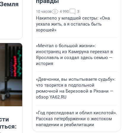
правды
 Земля
10 часов
4 990
3
Накипело у младшей сестры: «Она
уехала жить, а я осталась быть
хорошей»
«Мечтал о большой жизни»:
иностранец из Камеруна переехал в
Ярославль и создал здесь семью —
история
«Девчонки, вы испытываете судьбу»:
что творится в подпольной
рюмочной на Березовой в Рязани —
обзор YA62.RU
«Год преследовал и облил кислотой».
сти
Рассказ петербурженки о жестоком
нападении и реабилитации
иться: