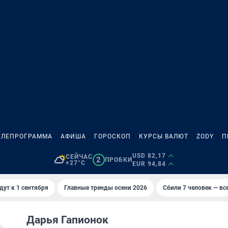
ЕЛЕПРОГРАММА
АФИША
ГОРОСКОП
КУРСЫ ВАЛЮТ
ZODY
П
USD 82,17
СЕЙЧАС
2
ПРОБКИ
+27°C
EUR 94,84
дут к 1 сентября
Главные тренды осени 2026
Сбили 7 человек — все
Дарья Гапионок