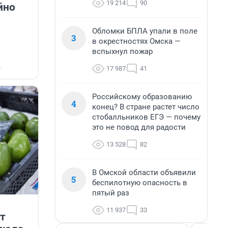
19 214
90
йно
Обломки БПЛА упали в поле
3
в окрестностях Омска —
вспыхнул пожар
4
17 987
41
Российскому образованию
4
конец? В стране растет число
стобалльников ЕГЭ — почему
это не повод для радости
13 528
82
В Омской области объявили
5
беспилотную опасность в
пятый раз
11 937
33
рт