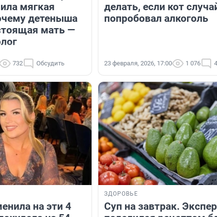
ила мягкая
делать, если кот случа
очему детеныша
попробовал алкоголь
стоящая мать —
олог
732
Обсудить
23 февраля, 2026, 17:00
1 076
ЗДОРОВЬЕ
енила на эти 4
Суп на завтрак. Экспе