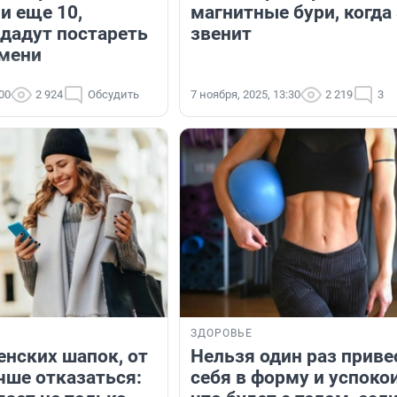
 и еще 10,
магнитные бури, когда
 дадут постареть
звенит
мени
:00
2 924
Обсудить
7 ноября, 2025, 13:30
2 219
3
ЗДОРОВЬЕ
енских шапок, от
Нельзя один раз приве
чше отказаться:
себя в форму и успоко