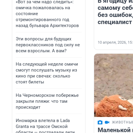
В ягодицу и
«Вот за чем надо следить»:
самому себ
омичка пожаловалась на
состояние
без ошибок
отремонтированного год
специалист
назад бульвара Архитекторов
Эти вопросы для будущих
10 апреля, 2026, 15
первоклассников под силу не
всем взрослым. А вам?
На следующей неделе омичи
смогут послушать музыку из
кино при свечах: сколько
стоят билеты
На Черноморском побережье
закрыли пляжи: что там
происходит
Иномарка влетела в Lada
ЖИВОТНЫ
Granta на трассе Омской
Маленькой 
области — пострадали дети