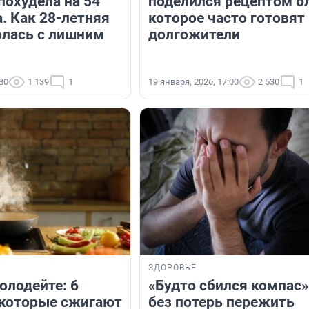
похудела на 54
поделился рецептом б
. Как 28-летняя
которое часто готовят
лась с лишним
долгожители
:30
1 139
1
19 января, 2026, 17:00
2 530
1
ЗДОРОВЬЕ
олодейте: 6
«Будто сбился компас»
 которые сжигают
без потерь пережить