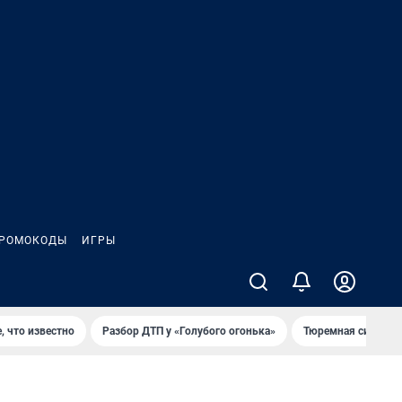
РОМОКОДЫ
ИГРЫ
, что известно
Разбор ДТП у «Голубого огонька»
Тюремная система