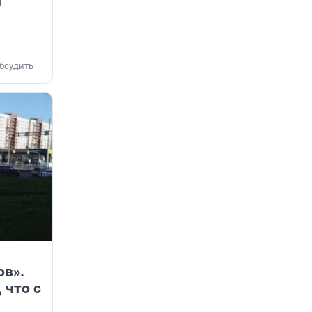
и
бсудить
ов».
 что с