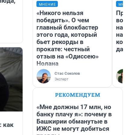
люда,
МНЕНИЕ
МНЕНИ
«Никого нельзя
Прода
победить». О чем
возьм
главный блокбастер
нам г
этого года, который
налог
бьет рекорды в
косне
прокате: честный
даже 
отзыв на «Одиссею»
Нолана
Стас Соколов
Эксперт
РЕКОМЕНДУЕМ
«Мне должны 17 млн, но
банку плачу я»: почему в
Башкирии обманутые в
: как
ИЖС не могут добиться