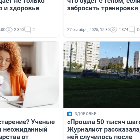
дает не только
что будет с телом, есл
о и здоровье
забросить тренировки
:00
2 350
2
27 октября, 2025, 15:30
2 374
О
ЗДОРОВЬЕ
старение? Ученые
«Прошла 50 тысяч шаг
и неожиданный
Журналист рассказала,
арства от
ней случилось после