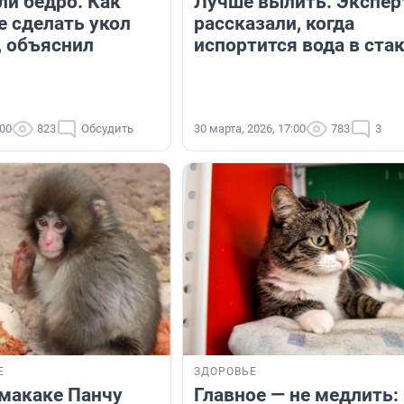
ли бедро. Как
Лучше вылить. Экспе
е сделать укол
рассказали, когда
, объяснил
испортится вода в ста
:00
823
Обсудить
30 марта, 2026, 17:00
783
3
Е
ЗДОРОВЬЕ
макаке Панчу
Главное — не медлить: