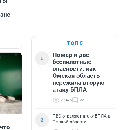
рты
кане
ТОП 5
Пожар и две
1
беспилотные
опасности: как
Омская область
пережила вторую
атаку БПЛА
29 475
22
ПВО отражает атаку БПЛА в
2
Омской области
 что