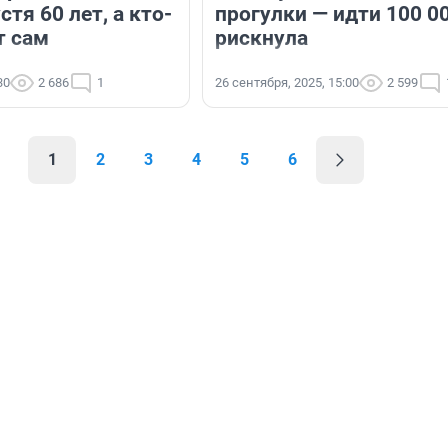
стя 60 лет, а кто-
прогулки — идти 100 0
т сам
рискнула
30
2 686
1
26 сентября, 2025, 15:00
2 599
1
2
3
4
5
6