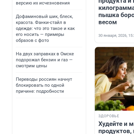
продукта и 
версию их исчезновения
килограмма
пышка боро
Дофаминовый шик, блеск,
весом
красота. Фанки-стайл в
одежде: что это такое и как
его носить — примеры
30 января, 2026, 15
образов с фото
На двух заправках в Омске
подорожал бензин и газ —
смотрим цены
Переводы россиян начнут
блокировать по одной
причине: подробности
ЗДОРОВЬЕ
Худейте и м
продуктов,