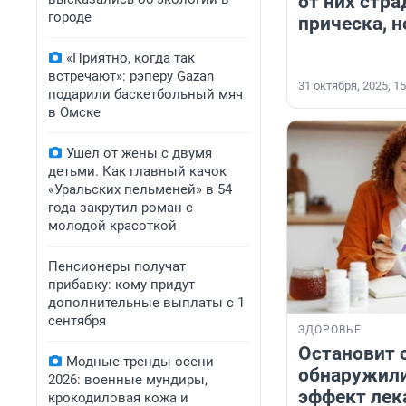
от них стра
городе
прическа, н
«Приятно, когда так
встречают»: рэперу Gazan
31 октября, 2025, 15
подарили баскетбольный мяч
в Омске
Ушел от жены с двумя
детьми. Как главный качок
«Уральских пельменей» в 54
года закрутил роман с
молодой красоткой
Пенсионеры получат
прибавку: кому придут
дополнительные выплаты с 1
сентября
ЗДОРОВЬЕ
Остановит 
Модные тренды осени
обнаружил
2026: военные мундиры,
эффект лек
крокодиловая кожа и