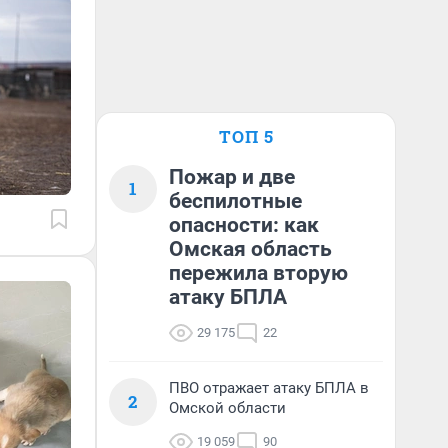
ТОП 5
Пожар и две
1
беспилотные
опасности: как
Омская область
пережила вторую
атаку БПЛА
29 175
22
ПВО отражает атаку БПЛА в
2
Омской области
19 059
90