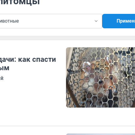
 питомцы
ивотные
Примен
ачи: как спасти
ным
ей