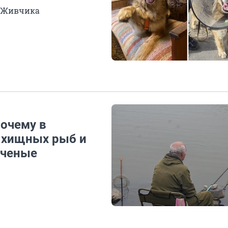
и Живчика
Почему в
 хищных рыб и
ученые