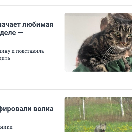
значает любимая
 деле —
пину и подставила
дить
фировали волка
щники