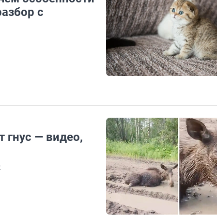
азбор с
 гнус — видео,
х