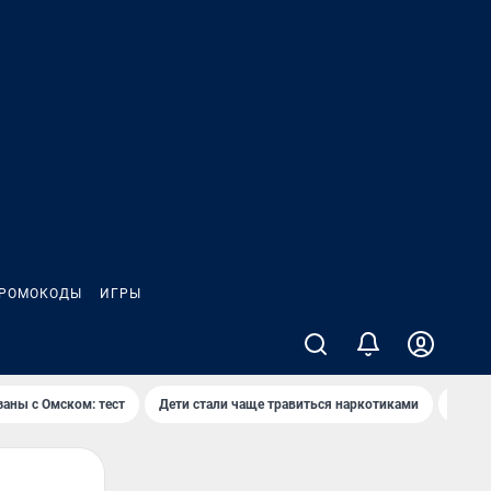
РОМОКОДЫ
ИГРЫ
заны с Омском: тест
Дети стали чаще травиться наркотиками
Появя