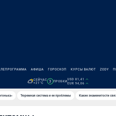
ЕЛЕПРОГРАММА
АФИША
ГОРОСКОП
КУРСЫ ВАЛЮТ
ZODY
П
USD 81,41
СЕЙЧАС
3
ПРОБКИ
+21°C
EUR 94,06
огонька»
Тюремная система и ее проблемы
Какие знаменитости свя