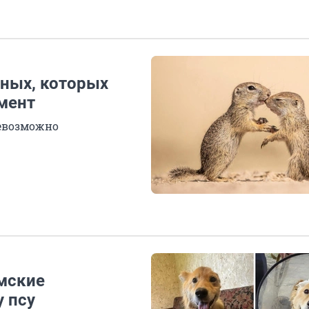
ных, которых
мент
невозможно
мские
 псу