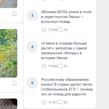
Обломки БПЛА упали в поле
3
в окрестностях Омска —
вспыхнул пожар
17 838
39
«У меня в огороде больше
4
растет»: репортаж с самой
провальной «Флоры» в
истории Омска
13 506
41
Российскому образованию
5
конец? В стране растет число
стобалльников ЕГЭ — почему
это не повод для радости
13 351
82