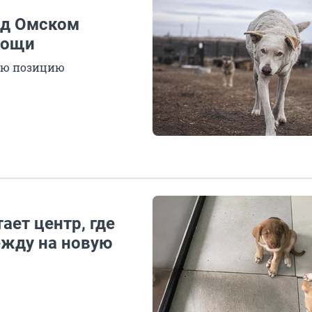
од Омском
мощи
вою позицию
ает центр, где
жду на новую