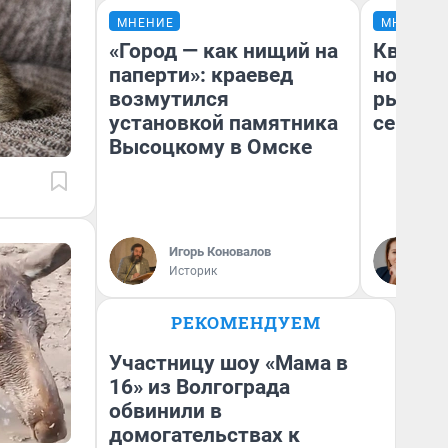
МНЕНИЕ
МНЕНИЕ
«Город — как нищий на
Кварти
паперти»: краевед
но деш
возмутился
рынок 
установкой памятника
сейчас
Высоцкому в Омске
Ек
Игорь Коновалов
ди
Историк
не
РЕКОМЕНДУЕМ
Участницу шоу «Мама в
16» из Волгограда
обвинили в
домогательствах к