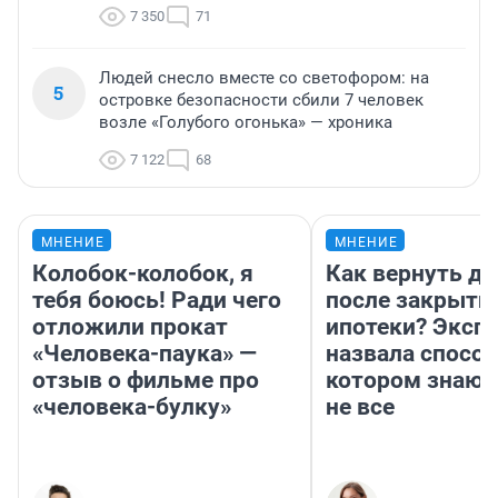
7 350
71
Людей снесло вместе со светофором: на
5
островке безопасности сбили 7 человек
возле «Голубого огонька» — хроника
7 122
68
МНЕНИЕ
МНЕНИЕ
Колобок-колобок, я
Как вернуть де
тебя боюсь! Ради чего
после закрыти
отложили прокат
ипотеки? Эксп
«Человека-паука» —
назвала способ
отзыв о фильме про
котором знают
«человека-булку»
не все