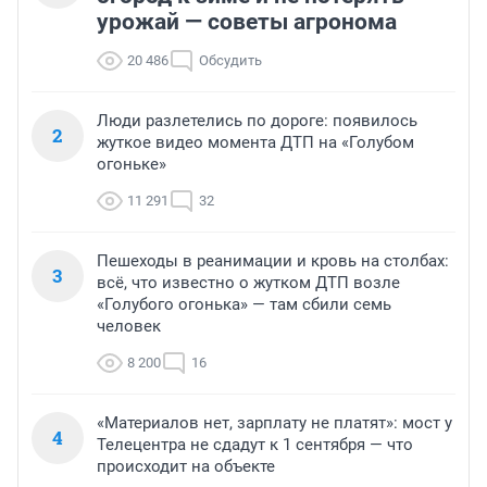
урожай — советы агронома
20 486
Обсудить
Люди разлетелись по дороге: появилось
2
жуткое видео момента ДТП на «Голубом
огоньке»
11 291
32
Пешеходы в реанимации и кровь на столбах:
3
всё, что известно о жутком ДТП возле
«Голубого огонька» — там сбили семь
человек
8 200
16
«Материалов нет, зарплату не платят»: мост у
4
Телецентра не сдадут к 1 сентября — что
происходит на объекте