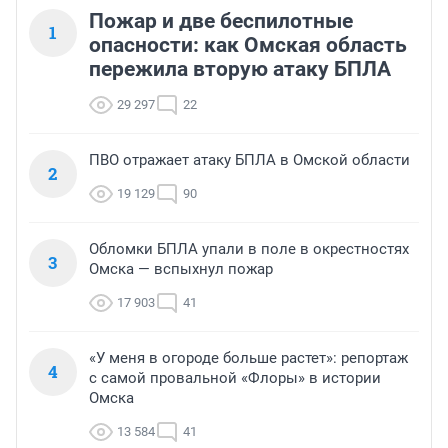
Пожар и две беспилотные
1
опасности: как Омская область
пережила вторую атаку БПЛА
29 297
22
ПВО отражает атаку БПЛА в Омской области
2
19 129
90
Обломки БПЛА упали в поле в окрестностях
3
Омска — вспыхнул пожар
17 903
41
«У меня в огороде больше растет»: репортаж
4
с самой провальной «Флоры» в истории
Омска
13 584
41