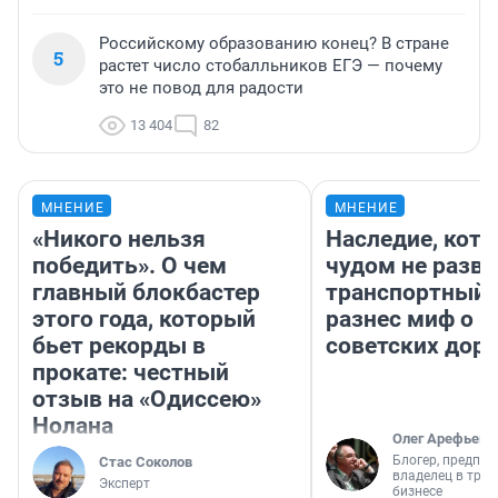
Российскому образованию конец? В стране
5
растет число стобалльников ЕГЭ — почему
это не повод для радости
13 404
82
МНЕНИЕ
МНЕНИЕ
«Никого нельзя
Наследие, кото
победить». О чем
чудом не разва
главный блокбастер
транспортный 
этого года, который
разнес миф о 
бьет рекорды в
советских доро
прокате: честный
отзыв на «Одиссею»
Нолана
Олег Арефьев
Блогер, предпри
Стас Соколов
владелец в тра
Эксперт
бизнесе