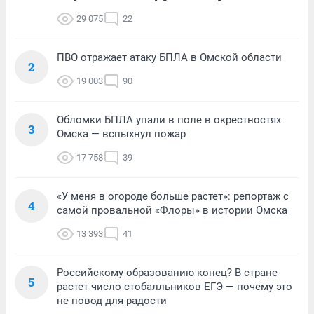
29 075
22
ПВО отражает атаку БПЛА в Омской области
2
19 003
90
Обломки БПЛА упали в поле в окрестностях
3
Омска — вспыхнул пожар
17 758
39
«У меня в огороде больше растет»: репортаж с
4
самой провальной «Флоры» в истории Омска
13 393
41
Российскому образованию конец? В стране
5
растет число стобалльников ЕГЭ — почему это
не повод для радости