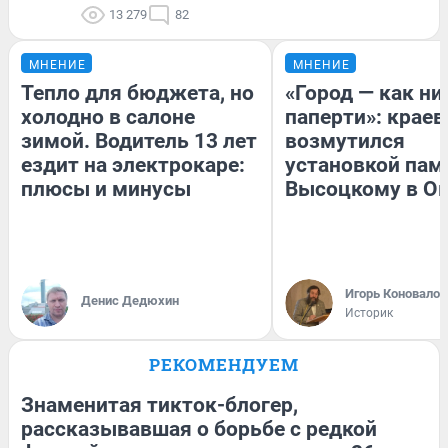
13 279
82
МНЕНИЕ
МНЕНИЕ
Тепло для бюджета, но
«Город — как н
холодно в салоне
паперти»: краев
зимой. Водитель 13 лет
возмутился
ездит на электрокаре:
установкой пам
плюсы и минусы
Высоцкому в О
Игорь Коновалов
Денис Дедюхин
Историк
РЕКОМЕНДУЕМ
Знаменитая тикток-блогер,
рассказывавшая о борьбе с редкой