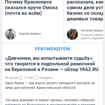
Почему Красноярск
рассказала, как
оказался круче Омска
самом деле уст
(почти во всём)
бизнес со скла
дешевых товар
Наталья Шорохо
Сергей Энквист
Открыла кофейну
деньги соцразви
РЕКОМЕНДУЕМ
«Девчонки, вы испытываете судьбу»:
что творится в подпольной рюмочной
на Березовой в Рязани — обзор YA62.RU
20 часов
11 164
Обсудить
Одна банка — три вкуса: рецепт овощного ассорти на
зиму для жителей Архангельской области
«Он мне угрожает и портит жизнь»: москвич обвинил
турагента из Волгограда в мошенничестве и пропаже