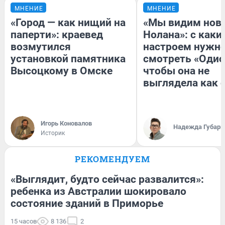
МНЕНИЕ
МНЕНИЕ
«Город — как нищий на
«Мы видим нов
паперти»: краевед
Нолана»: с каки
возмутился
настроем нужн
установкой памятника
смотреть «Одис
Высоцкому в Омске
чтобы она не
выглядела как 
Игорь Коновалов
Надежда Губарь
Историк
РЕКОМЕНДУЕМ
«Выглядит, будто сейчас развалится»:
ребенка из Австралии шокировало
состояние зданий в Приморье
15 часов
8 136
2