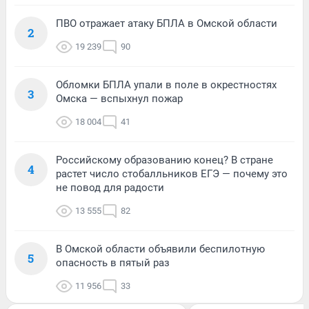
ПВО отражает атаку БПЛА в Омской области
2
19 239
90
Обломки БПЛА упали в поле в окрестностях
3
Омска — вспыхнул пожар
18 004
41
Российскому образованию конец? В стране
4
растет число стобалльников ЕГЭ — почему это
не повод для радости
13 555
82
В Омской области объявили беспилотную
5
опасность в пятый раз
11 956
33