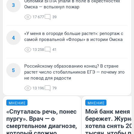
Обломки БПЛА упали в поле в окрестностях
3
Омска — вспыхнул пожар
17 677
39
«У меня в огороде больше растет»: репортаж с
4
самой провальной «Флоры» в истории Омска
13 258
41
Российскому образованию конец? В стране
5
растет число стобалльников ЕГЭ — почему это
не повод для радости
13 196
79
МНЕНИЕ
МНЕНИЕ
«Спуталась речь, понес
Мой банк меня
пургу». Врач — о
бережет. Журн
смертельном диагнозе,
хотела снять 20
который сложно
тысяч, чтобы п