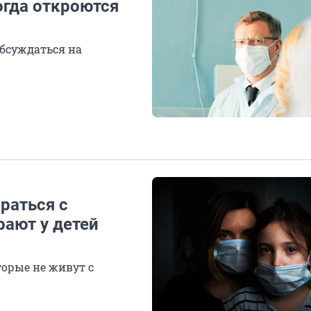
огда откроются
обсуждаться на
раться с
ают у детей
орые не живут с