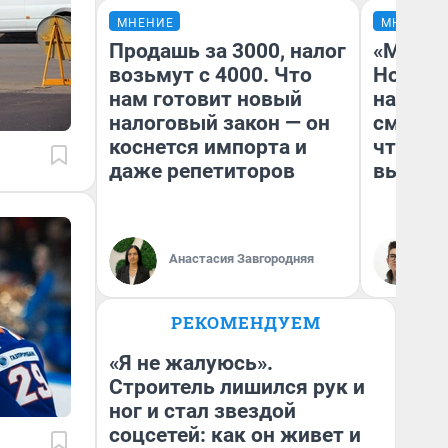
МНЕНИЕ
МНЕНИЕ
Продашь за 3000, налог
«Мы ви
возьмут с 4000. Что
Нолана
нам готовит новый
настро
налоговый закон — он
смотре
коснется импорта и
чтобы 
даже репетиторов
выгляд
Анастасия Завгородняя
На
РЕКОМЕНДУЕМ
«Я не жалуюсь».
Строитель лишился рук и
ног и стал звездой
соцсетей: как он живет и