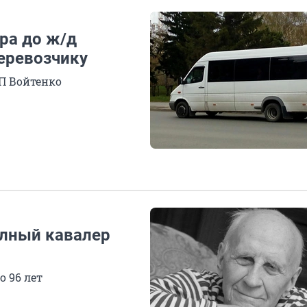
ра до ж/д
перевозчику
П Войтенко
олный кавалер
 96 лет