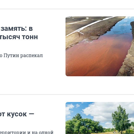
замять: в
тысяч тонн
го Путин распекал
т кусок —
ерритории и на одной