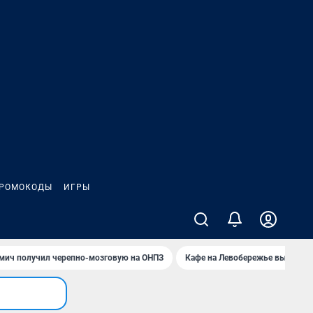
РОМОКОДЫ
ИГРЫ
мич получил черепно-мозговую на ОНПЗ
Кафе на Левобережье выгорело