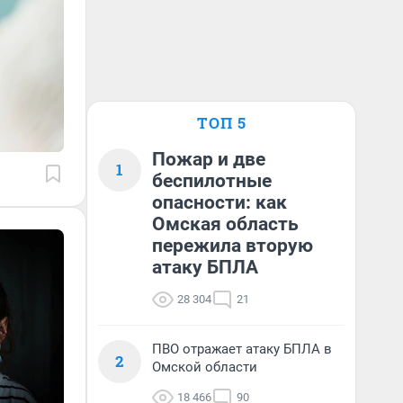
ТОП 5
Пожар и две
1
беспилотные
опасности: как
Омская область
пережила вторую
атаку БПЛА
28 304
21
ПВО отражает атаку БПЛА в
2
Омской области
18 466
90