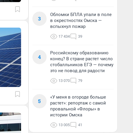
Обломки БПЛА упали в поле
3
в окрестностях Омска —
вспыхнул пожар
17 434
39
Российскому образованию
4
конец? В стране растет число
стобалльников ЕГЭ — почему
это не повод для радости
13 070
79
«У меня в огороде больше
5
растет»: репортаж с самой
провальной «Флоры» в
истории Омска
13 005
41