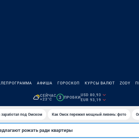
ЕЛЕПРОГРАММА
АФИША
ГОРОСКОП
КУРСЫ ВАЛЮТ
ZODY
П
USD 80,93
СЕЙЧАС
3
ПРОБКИ
+23°C
EUR 93,19
es заработал под Омском
Как Омск пережил мощный ливень: фото
О
едлагают рожать ради квартиры