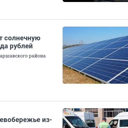
ят солнечную
да рублей
варшавского района
Левобережье из-