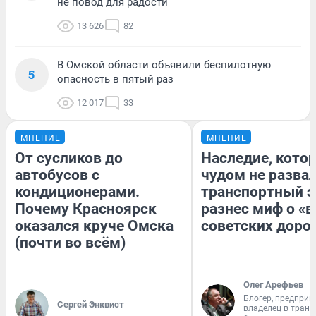
не повод для радости
13 626
82
В Омской области объявили беспилотную
5
опасность в пятый раз
12 017
33
МНЕНИЕ
МНЕНИЕ
От сусликов до
Наследие, кото
автобусов с
чудом не разва
кондиционерами.
транспортный э
Почему Красноярск
разнес миф о «
оказался круче Омска
советских доро
(почти во всём)
Олег Арефьев
Блогер, предприн
Сергей Энквист
владелец в тран