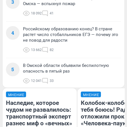
3
Омска — вспыхнул пожар
18 092
41
Российскому образованию конец? В стране
4
растет число стобалльников ЕГЭ — почему это
не повод для радости
13 662
82
В Омской области объявили беспилотную
5
опасность в пятый раз
12 041
33
МНЕНИЕ
МНЕНИЕ
Наследие, которое
Колобок-колобо
чудом не развалилось:
тебя боюсь! Рад
транспортный эксперт
отложили прок
разнес миф о «вечных»
«Человека-паук