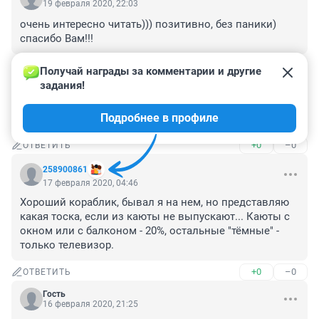
19 февраля 2020, 22:03
очень интересно читать))) позитивно, без паники) 
спасибо Вам!!!
+0
–0
ОТВЕТИТЬ
Получай награды за комментарии и другие 
задания!
Гость
17 февраля 2020, 15:48
Подробнее в профиле
интересная хроника! Будьте здоровы, держитесь там!
+0
–0
ОТВЕТИТЬ
258900861
17 февраля 2020, 04:46
Хороший кораблик, бывал я на нем, но представляю 
какая тоска, если из каюты не выпускают... Каюты с 
окном или с балконом - 20%, остальные "тёмные" - 
только телевизор.
+0
–0
ОТВЕТИТЬ
Гость
16 февраля 2020, 21:25