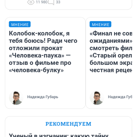
11 980
33
МНЕНИЕ
МНЕНИЕ
Колобок-колобок, я
«Финал не совп
тебя боюсь! Ради чего
ожиданиями»: 
отложили прокат
смотреть фил
«Человека-паука» —
«Старый орел» 
отзыв о фильме про
большом экран
«человека-булку»
честная рецен
Надежда Губарь
Надежда Губар
РЕКОМЕНДУЕМ
Ученый в изгнании: какую тайну