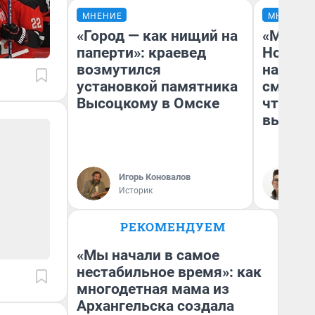
МНЕНИЕ
МНЕНИЕ
«Город — как нищий на
«Мы ви
паперти»: краевед
Нолана
возмутился
настро
установкой памятника
смотре
Высоцкому в Омске
чтобы 
выгляд
Игорь Коновалов
На
Историк
РЕКОМЕНДУЕМ
«Мы начали в самое
нестабильное время»: как
многодетная мама из
Архангельска создала