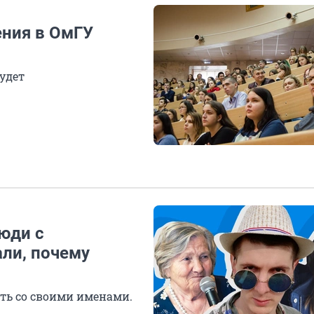
ения в ОмГУ
будет
юди с
ли, почему
ть со своими именами.