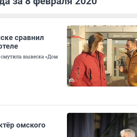
да за 8 февраля 2020
ске сравнил
отеле
 смутила вывеска «Дом
ктёр омского