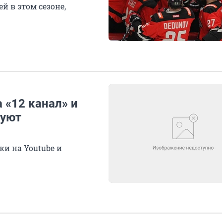
й в этом сезоне,
 «12 канал» и
руют
и на Youtube и