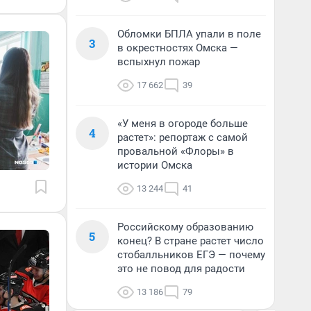
Обломки БПЛА упали в поле
3
в окрестностях Омска —
вспыхнул пожар
17 662
39
«У меня в огороде больше
4
растет»: репортаж с самой
провальной «Флоры» в
истории Омска
13 244
41
Российскому образованию
5
конец? В стране растет число
стобалльников ЕГЭ — почему
это не повод для радости
13 186
79