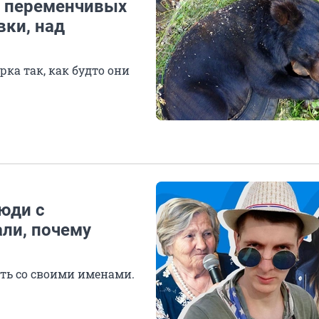
и переменчивых
вки, над
ка так, как будто они
юди с
ли, почему
ть со своими именами.