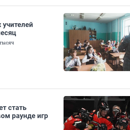
х учителей
месяц
 тысяч
ет стать
ом раунде игр