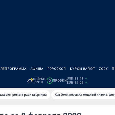
ЕЛЕПРОГРАММА
АФИША
ГОРОСКОП
КУРСЫ ВАЛЮТ
ZODY
П
USD 81,41
СЕЙЧАС
0
ПРОБКИ
+19°C
EUR 94,06
длагают рожать ради квартиры
Как Омск пережил мощный ливень: фот