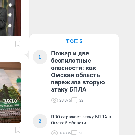
ТОП 5
Пожар и две
1
беспилотные
опасности: как
Омская область
пережила вторую
атаку БПЛА
28 876
22
ПВО отражает атаку БПЛА в
2
Омской области
18 885
90