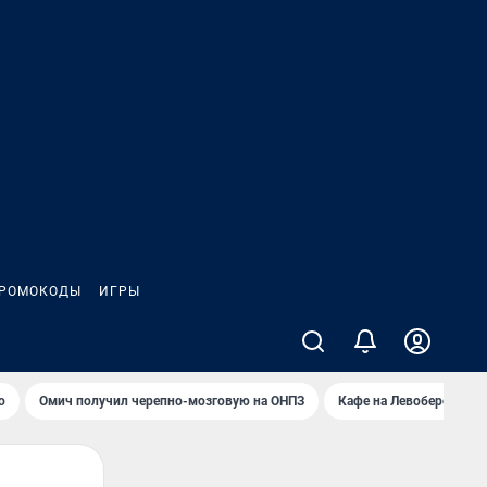
РОМОКОДЫ
ИГРЫ
о
Омич получил черепно-мозговую на ОНПЗ
Кафе на Левобережье в