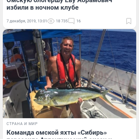
Омскую блогершу Еву Абрамович
избили в ночном клубе
7 декабря, 2019, 13:01
18 735
16
СТРАНА И МИР
Команда омской яхты «Сибирь»