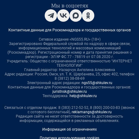
Мы в соцсетях
Контактные данные для Роскомнадзора и государственных органов
Сетевое издание «NGS55.RU» (18+)
Зарегистрировано Федеральной службой по надзору в сфере связи,
информационных технологий и массовых коммуникаций
(Роскомнадзор). Регистрационный номер и дата принятия решения о
регистрации - ЭЛ № ФС 77 - 78819 от 07.08.2020 г.
Учредитель: Общество с ограниченной ответственностью "ИНТЕРНЕТ
ТЕХНОЛОГИИ"
Главный редактор: Назарчук Ангелина Алексеевна
Адрес редакции: Россия, Омск, ул. Т. К. Щербанева, 25, офис 402, телефон
8 (3812) 38-08-69
Электронный адрес редакции:
ngs55@shkulev.ru
Контактные данные для Роскомнадзора и государственных органов:
juristnsk@shkulev.ru
Техподдержка:
help@shkulev.ru
Связаться с отделом продаж: 8 (383) 212-52-52, 8 (800) 200-03-83 (звонок
с сотового бесплатный),
reklamangs@shkulev.ru
Редакция сайта не несет ответственности за достоверность
информации, содержащейся в рекламных объявлениях.
Информация об ограничениях
Политика использования cookies