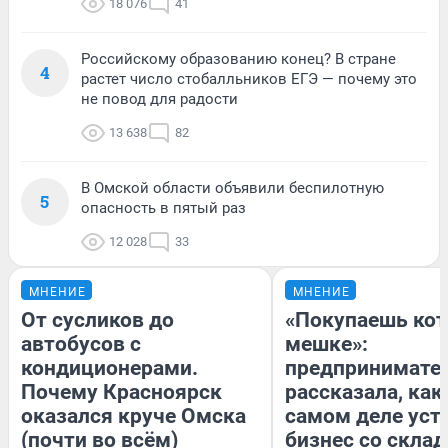
18 076
41
Российскому образованию конец? В стране
4
растет число стобалльников ЕГЭ — почему это
не повод для радости
13 638
82
В Омской области объявили беспилотную
5
опасность в пятый раз
12 028
33
МНЕНИЕ
МНЕНИЕ
От сусликов до
«Покупаешь кот
автобусов с
мешке»:
кондиционерами.
предпринимате
Почему Красноярск
рассказала, как
оказался круче Омска
самом деле уст
(почти во всём)
бизнес со скла