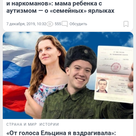
и наркоманов»: мама ребенка с
аутизмом — о «семейных» ярлыках
7 декабря, 2019, 10:32
555
Обсудить
СТРАНА И МИР
ИСТОРИИ
«От голоса Ельцина я вздрагивала»: