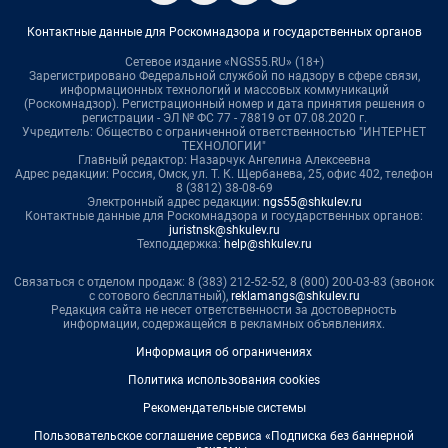
Контактные данные для Роскомнадзора и государственных органов
Сетевое издание «NGS55.RU» (18+)
Зарегистрировано Федеральной службой по надзору в сфере связи,
информационных технологий и массовых коммуникаций
(Роскомнадзор). Регистрационный номер и дата принятия решения о
регистрации - ЭЛ № ФС 77 - 78819 от 07.08.2020 г.
Учредитель: Общество с ограниченной ответственностью "ИНТЕРНЕТ
ТЕХНОЛОГИИ"
Главный редактор: Назарчук Ангелина Алексеевна
Адрес редакции: Россия, Омск, ул. Т. К. Щербанева, 25, офис 402, телефон
8 (3812) 38-08-69
Электронный адрес редакции:
ngs55@shkulev.ru
Контактные данные для Роскомнадзора и государственных органов:
juristnsk@shkulev.ru
Техподдержка:
help@shkulev.ru
Связаться с отделом продаж: 8 (383) 212-52-52, 8 (800) 200-03-83 (звонок
с сотового бесплатный),
reklamangs@shkulev.ru
Редакция сайта не несет ответственности за достоверность
информации, содержащейся в рекламных объявлениях.
Информация об ограничениях
Политика использования cookies
Рекомендательные системы
Пользовательское соглашение сервиса «Подписка без баннерной