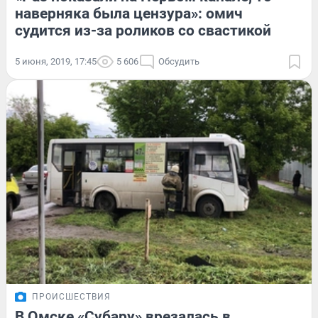
наверняка была цензура»: омич
судится из-за роликов со свастикой
5 июня, 2019, 17:45
5 606
Обсудить
ПРОИСШЕСТВИЯ
В Омске «Субару» врезалась в