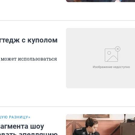
ттедж с куполом
й может использоваться
ШУЮ РАЗНИЦУ»
рагмента шоу
авать апелляцию