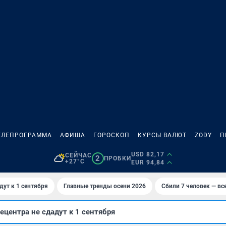
ЕЛЕПРОГРАММА
АФИША
ГОРОСКОП
КУРСЫ ВАЛЮТ
ZODY
П
USD 82,17
СЕЙЧАС
2
ПРОБКИ
+27°C
EUR 94,84
дут к 1 сентября
Главные тренды осени 2026
Сбили 7 человек — все
ецентра не сдадут к 1 сентября