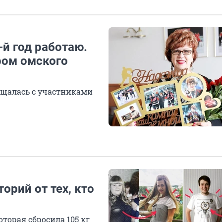
-й год работаю.
ром омского
бщалась с участниками
торий от тех, кто
торая сбросила 105 кг