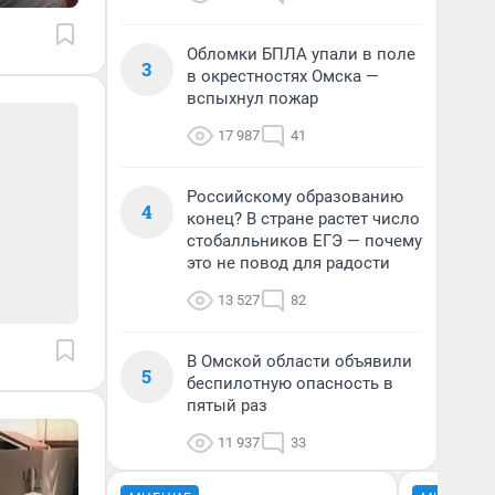
Обломки БПЛА упали в поле
3
в окрестностях Омска —
вспыхнул пожар
17 987
41
Российскому образованию
4
конец? В стране растет число
стобалльников ЕГЭ — почему
это не повод для радости
13 527
82
В Омской области объявили
5
беспилотную опасность в
пятый раз
11 937
33