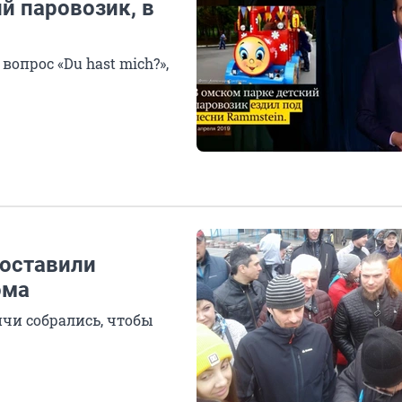
й паровозик, в
вопрос «Du hast mich?»,
 оставили
ома
ичи собрались, чтобы