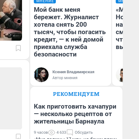
МНЕНИЕ
МНЕНИЕ
Мой банк меня
«Мы ви
бережет. Журналист
Нолана
хотела снять 200
настро
тысяч, чтобы погасить
смотре
кредит, — к ней домой
чтобы 
приехала служба
выгляд
безопасности
Ксения Владимирская
На
Автор мнения
РЕКОМЕНДУЕМ
Как приготовить хачапури
— несколько рецептов от
жительницы Барнаула
9 часов
4 633
Обсудить