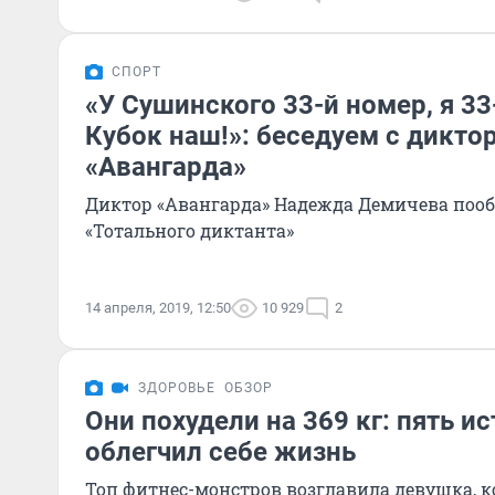
СПОРТ
«У Сушинского 33-й номер, я 33
Кубок наш!»: беседуем с дикто
«Авангарда»
Диктор «Авангарда» Надежда Демичева поо
«Тотального диктанта»
14 апреля, 2019, 12:50
10 929
2
ЗДОРОВЬЕ
ОБЗОР
Они похудели на 369 кг: пять ис
облегчил себе жизнь
Топ фитнес-монстров возглавила девушка, ко