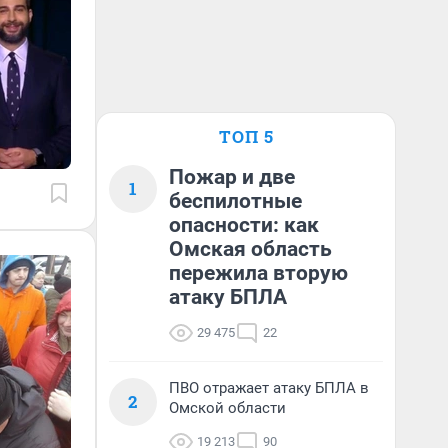
ТОП 5
Пожар и две
1
беспилотные
опасности: как
Омская область
пережила вторую
атаку БПЛА
29 475
22
ПВО отражает атаку БПЛА в
2
Омской области
19 213
90