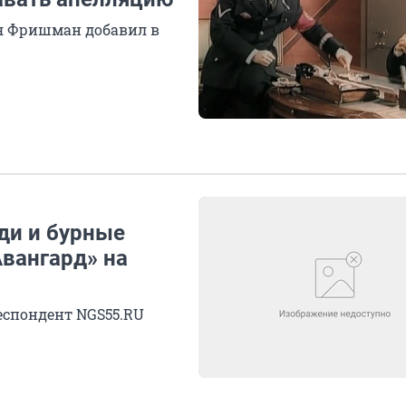
я Фришман добавил в
ди и бурные
Авангард» на
еспондент NGS55.RU