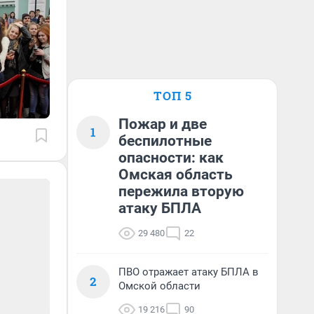
ТОП 5
Пожар и две
1
беспилотные
опасности: как
Омская область
пережила вторую
атаку БПЛА
29 480
22
ПВО отражает атаку БПЛА в
2
Омской области
19 216
90