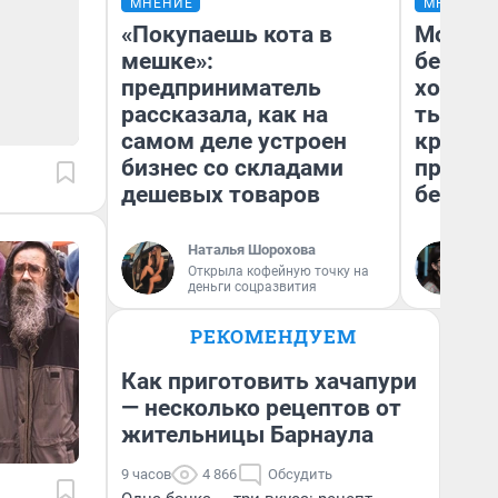
МНЕНИЕ
МНЕНИЕ
«Покупаешь кота в
Мой ба
мешке»:
береже
предприниматель
хотела 
рассказала, как на
тысяч,
самом деле устроен
кредит,
бизнес со складами
приеха
дешевых товаров
безопа
Наталья Шорохова
Кс
Открыла кофейную точку на
Ав
деньги соцразвития
РЕКОМЕНДУЕМ
Как приготовить хачапури
— несколько рецептов от
жительницы Барнаула
9 часов
4 866
Обсудить