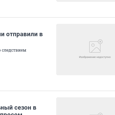
ии отправили в
 следствием
ьный сезон в
вопросом