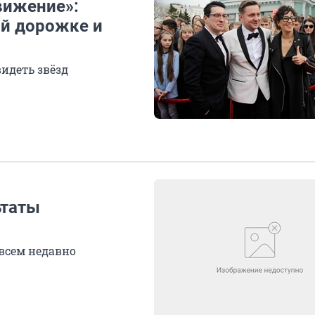
вижение»:
ой дорожке и
идеть звёзд
ьтаты
всем недавно