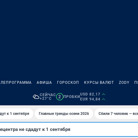
ЕЛЕПРОГРАММА
АФИША
ГОРОСКОП
КУРСЫ ВАЛЮТ
ZODY
П
USD 82,17
СЕЙЧАС
2
ПРОБКИ
+27°C
EUR 94,84
дут к 1 сентября
Главные тренды осени 2026
Сбили 7 человек — все
ецентра не сдадут к 1 сентября