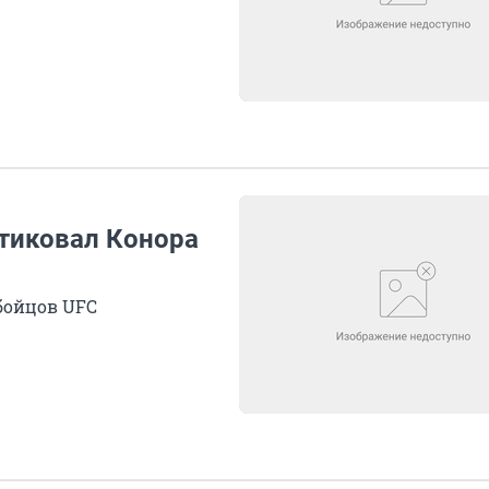
тиковал Конора
бойцов UFC