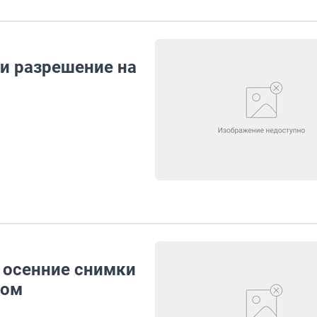
ли разрешение на
ь осенние снимки
фом