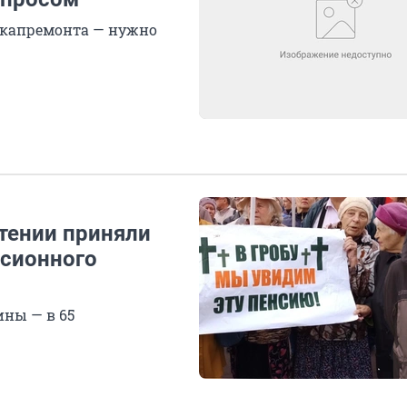
т капремонта — нужно
тении приняли
нсионного
ны — в 65