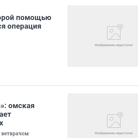
корой помощью
ся операция
а»: омская
ает
х
ь ветврачом