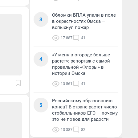
Обломки БПЛА упали в поле
3
в окрестностях Омска —
вспыхнул пожар
17 887
41
«У меня в огороде больше
4
растет»: репортаж с самой
провальной «Флоры» в
истории Омска
13 561
41
Российскому образованию
5
конец? В стране растет число
стобалльников ЕГЭ — почему
это не повод для радости
13 387
82