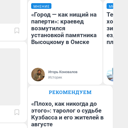
МНЕНИЕ
МНЕНИЕ
«Город — как нищий на
Тепло 
паперти»: краевед
холодн
возмутился
зимой.
установкой памятника
ездит н
Высоцкому в Омске
плюсы 
Игорь Коновалов
Д
Историк
РЕКОМЕНДУЕМ
«Плохо, как никогда до
этого»: таролог о судьбе
Кузбасса и его жителей в
августе