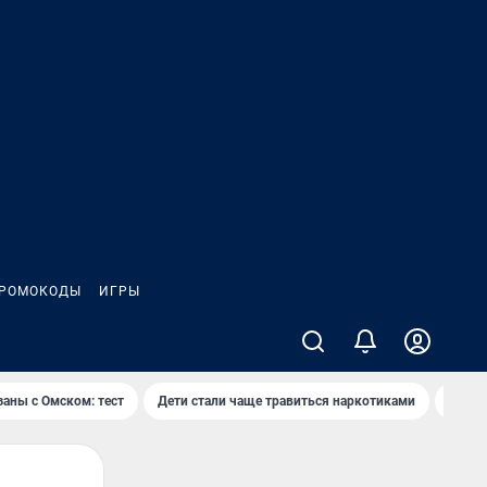
РОМОКОДЫ
ИГРЫ
заны с Омском: тест
Дети стали чаще травиться наркотиками
Появя