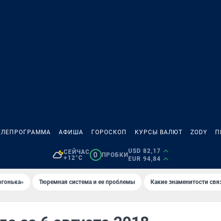
ЕЛЕПРОГРАММА
АФИША
ГОРОСКОП
КУРСЫ ВАЛЮТ
ZODY
П
USD 82,17
СЕЙЧАС
0
ПРОБКИ
+12°C
EUR 94,84
огонька»
Тюремная система и ее проблемы
Какие знаменитости свя