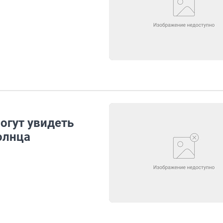
огут увидеть
олнца