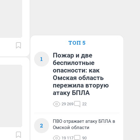
ТОП 5
Пожар и две
1
беспилотные
опасности: как
Омская область
пережила вторую
атаку БПЛА
29 269
22
ПВО отражает атаку БПЛА в
2
Омской области
19 117
90