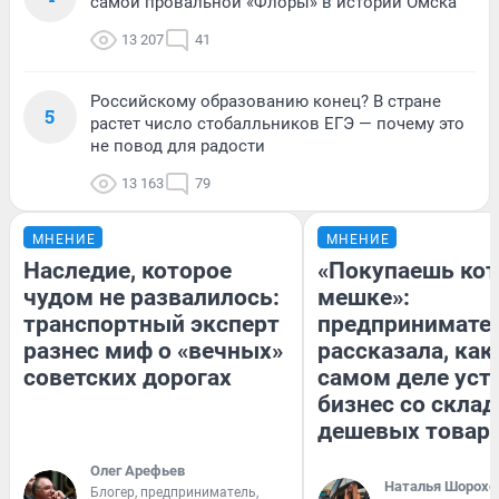
самой провальной «Флоры» в истории Омска
13 207
41
Российскому образованию конец? В стране
5
растет число стобалльников ЕГЭ — почему это
не повод для радости
13 163
79
МНЕНИЕ
МНЕНИЕ
Наследие, которое
«Покупаешь кот
чудом не развалилось:
мешке»:
транспортный эксперт
предпринимате
разнес миф о «вечных»
рассказала, как
советских дорогах
самом деле уст
бизнес со скла
дешевых товар
Олег Арефьев
Наталья Шорохо
Блогер, предприниматель,