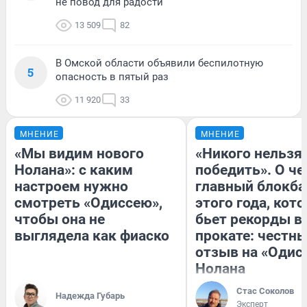
не повод для радости
13 509
82
В Омской области объявили беспилотную
5
опасность в пятый раз
11 920
33
МНЕНИЕ
МНЕНИЕ
«Мы видим нового
«Никого нельзя
Нолана»: с каким
победить». О ч
настроем нужно
главный блокба
смотреть «Одиссею»,
этого года, кот
чтобы она не
бьет рекорды в
выглядела как фиаско
прокате: честн
отзыв на «Одис
Нолана
Стас Соколов
Надежда Губарь
Эксперт