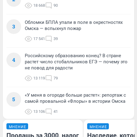
18 668
90
Обломки БПЛА упали в поле в окрестностях
3
Омска — вспыхнул пожар
17 541
39
Российскому образованию конец? В стране
4
растет число стобалльников ЕГЭ — почему это
не повод для радости
13 119
79
«У меня в огороде больше растет»: репортаж с
5
самой провальной «Флоры» в истории Омска
13 106
41
МНЕНИЕ
МНЕНИЕ
Продашь за 3000, налог
Наследие, кото