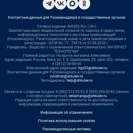
Контактные данные для Роскомнадзора и государственных органов
Сетевое издание «NGS55.RU» (18+)
Зарегистрировано Федеральной службой по надзору в сфере связи,
информационных технологий и массовых коммуникаций
(Роскомнадзор). Регистрационный номер и дата принятия решения о
регистрации - ЭЛ № ФС 77 - 78819 от 07.08.2020 г.
Учредитель: Общество с ограниченной ответственностью "ИНТЕРНЕТ
ТЕХНОЛОГИИ"
Главный редактор: Назарчук Ангелина Алексеевна
Адрес редакции: Россия, Омск, ул. Т. К. Щербанева, 25, офис 402, телефон
8 (3812) 38-08-69
Электронный адрес редакции:
ngs55@shkulev.ru
Контактные данные для Роскомнадзора и государственных органов:
juristnsk@shkulev.ru
Техподдержка:
help@shkulev.ru
Связаться с отделом продаж: 8 (383) 212-52-52, 8 (800) 200-03-83 (звонок
с сотового бесплатный),
reklamangs@shkulev.ru
Редакция сайта не несет ответственности за достоверность
информации, содержащейся в рекламных объявлениях.
Информация об ограничениях
Политика использования cookies
Рекомендательные системы