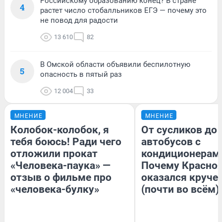
Российскому образованию конец? В стране
4
растет число стобалльников ЕГЭ — почему это
не повод для радости
13 610
82
В Омской области объявили беспилотную
5
опасность в пятый раз
12 004
33
МНЕНИЕ
МНЕНИЕ
Колобок-колобок, я
От сусликов до
тебя боюсь! Ради чего
автобусов с
отложили прокат
кондиционерам
«Человека-паука» —
Почему Красно
отзыв о фильме про
оказался круче
«человека-булку»
(почти во всём)