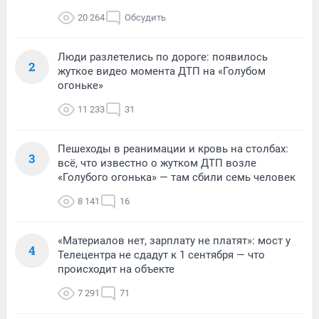
20 264
Обсудить
Люди разлетелись по дороге: появилось
2
жуткое видео момента ДТП на «Голубом
огоньке»
11 233
31
Пешеходы в реанимации и кровь на столбах:
3
всё, что известно о жутком ДТП возле
«Голубого огонька» — там сбили семь человек
8 141
16
«Материалов нет, зарплату не платят»: мост у
4
Телецентра не сдадут к 1 сентября — что
происходит на объекте
7 291
71