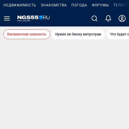
НЕДВИЖИМОСТЬ
ЗНАКОМСТВА
ПОГОДА
ФОРУМЫ
ТЕЛЕПР
Беспилотная опасность
Нужен ли Омску метротрам
Что будет 