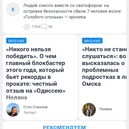
Людей снесло вместе со светофором: на
5
островке безопасности сбили 7 человек возле
«Голубого огонька» — хроника
7 094
68
МНЕНИЕ
МНЕНИЕ
«Никого нельзя
«Никто не стане
победить». О чем
слушаться»: во
главный блокбастер
высказалась о
этого года, который
проблемных
бьет рекорды в
подростках в ла
прокате: честный
Омска
отзыв на «Одиссею»
Нолана
Стас Соколов
Полина
Эксперт
РЕКОМЕНДУЕМ