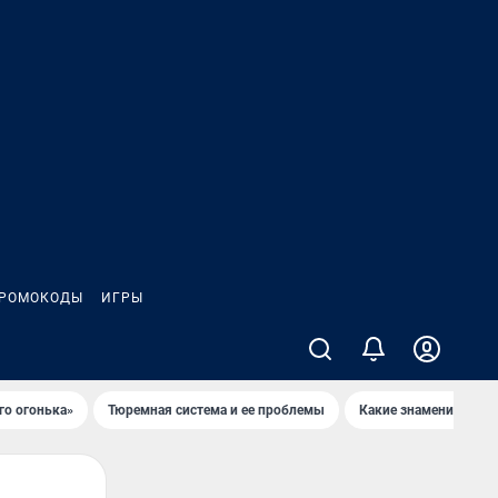
РОМОКОДЫ
ИГРЫ
го огонька»
Тюремная система и ее проблемы
Какие знаменитости 