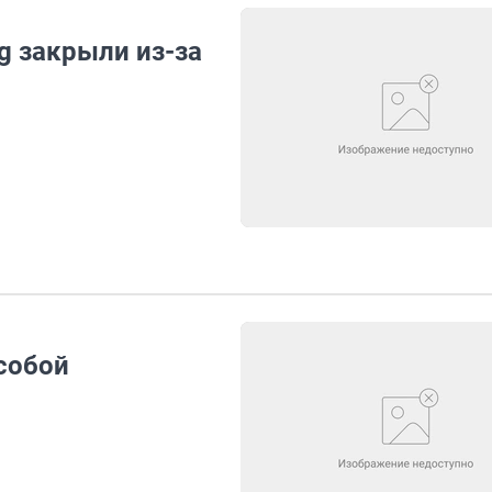
g закрыли из-за
собой