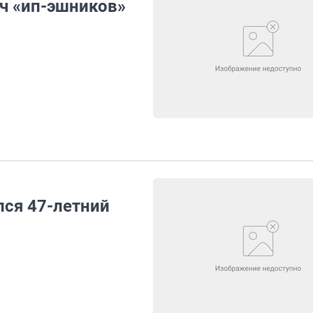
яч «ип-эшников»
лся 47-летний