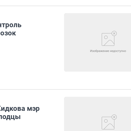
нтроль
возок
Жидкова мэр
олодцы