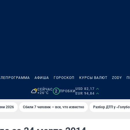
ЕЛЕПРОГРАММА
АФИША
ГОРОСКОП
КУРСЫ ВАЛЮТ
ZODY
П
USD 82,17
СЕЙЧАС
2
ПРОБКИ
+26°C
EUR 94,84
ени 2026
Сбили 7 человек — все, что известно
Разбор ДТП у «Голубо