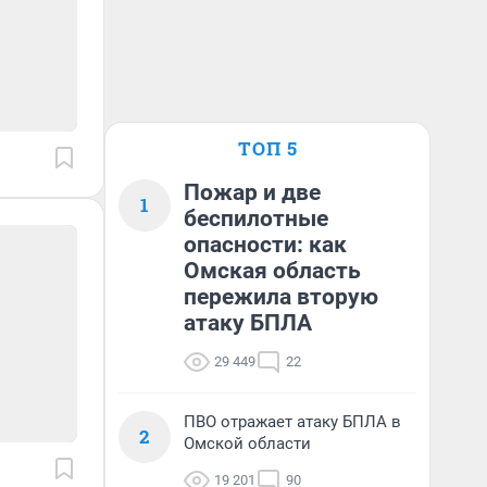
ТОП 5
Пожар и две
1
беспилотные
опасности: как
Омская область
пережила вторую
атаку БПЛА
29 449
22
ПВО отражает атаку БПЛА в
2
Омской области
19 201
90