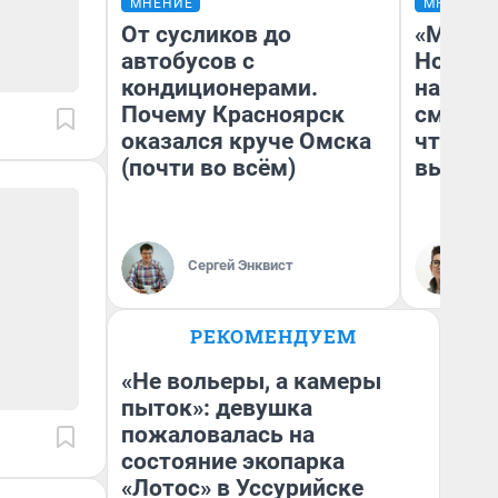
МНЕНИЕ
МНЕНИЕ
От сусликов до
«Мы ви
автобусов с
Нолана
кондиционерами.
настро
Почему Красноярск
смотре
оказался круче Омска
чтобы 
(почти во всём)
выгляд
Сергей Энквист
На
РЕКОМЕНДУЕМ
«Не вольеры, а камеры
пыток»: девушка
пожаловалась на
состояние экопарка
«Лотос» в Уссурийске