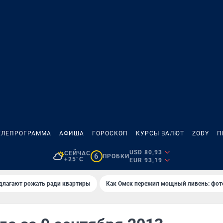
ЕЛЕПРОГРАММА
АФИША
ГОРОСКОП
КУРСЫ ВАЛЮТ
ZODY
П
USD 80,93
СЕЙЧАС
6
ПРОБКИ
+25°C
EUR 93,19
длагают рожать ради квартиры
Как Омск пережил мощный ливень: фот