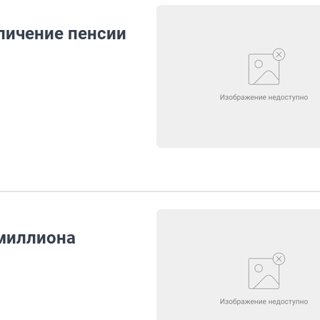
личение пенсии
 миллиона