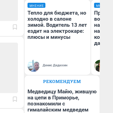
МНЕНИЕ
МНЕНИЕ
Тепло для бюджета, но
Продаш
холодно в салоне
возьмут
зимой. Водитель 13 лет
нам го
ездит на электрокаре:
налого
плюсы и минусы
коснет
даже р
Денис Дедюхин
Ан
РЕКОМЕНДУЕМ
Медведицу Майю, жившую
на цепи в Приморье,
познакомили с
гималайским медведем