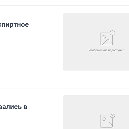
спиртное
вались в