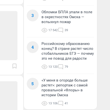
Обломки БПЛА упали в поле
3
в окрестностях Омска —
вспыхнул пожар
17 542
39
Российскому образованию
4
конец? В стране растет число
стобалльников ЕГЭ — почему
это не повод для радости
13 120
79
«У меня в огороде больше
5
растет»: репортаж с самой
провальной «Флоры» в
истории Омска
13 106
41