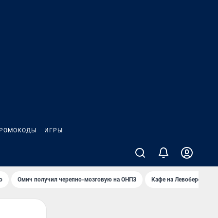
РОМОКОДЫ
ИГРЫ
о
Омич получил черепно-мозговую на ОНПЗ
Кафе на Левобережье в